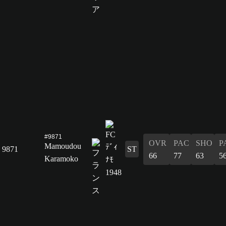
#9871
OVR
PAC
SHO
P
Mamoudou
9871
ST
66
77
63
5
Karamoko