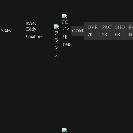
#5346
OVR
PAC
SHO
P
Eddy
5346
CDM
70
53
63
6
Gnahoré