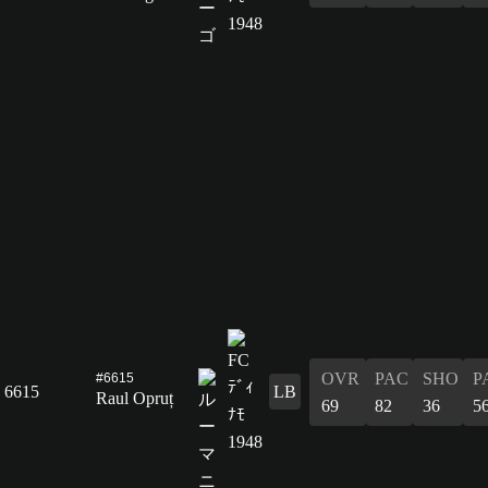
OVR
PAC
SHO
P
#6615
6615
LB
Raul Opruț
69
82
36
5