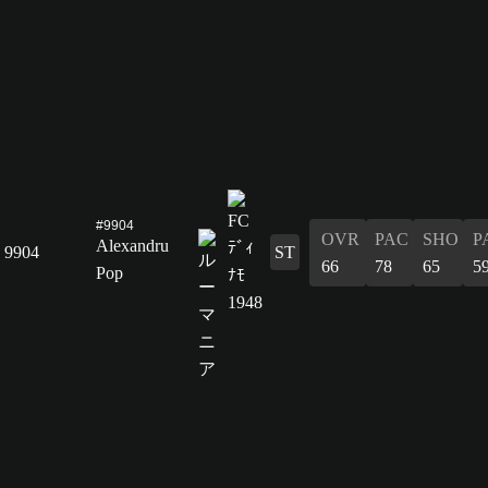
#9904
OVR
PAC
SHO
P
Alexandru
9904
ST
66
78
65
5
Pop