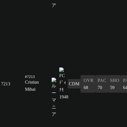
#7213
OVR
PAC
SHO
P
Cristian
7213
CDM
68
70
59
6
Mihai