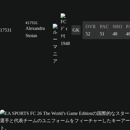
#17531
OVR
PAC
SHO
P
Alexandru
17531
GK
52
51
48
4
Stoian