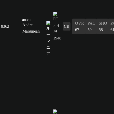
#8362
OVR
PAC
SHO
P
Andrei
8362
CB
67
59
58
6
Mărginean