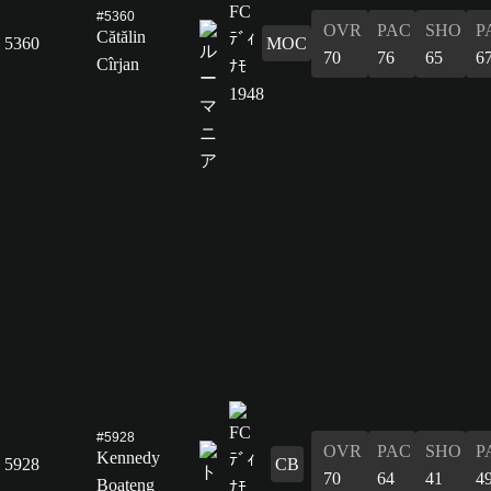
#5360
OVR
PAC
SHO
P
Cătălin
5360
MOC
70
76
65
6
Cîrjan
#5928
OVR
PAC
SHO
P
Kennedy
5928
CB
70
64
41
4
Boateng