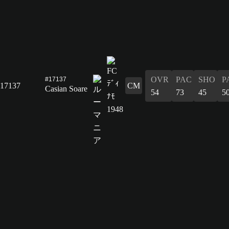
OVR
PAC
SHO
P
#17137
17137
CM
Casian Soare
54
73
45
5