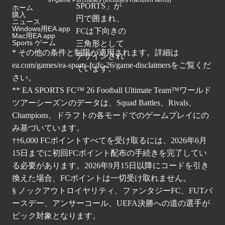
ホーム
購入
ニュース
Windows用EA app
Mac用EA app
Sports ゲーム
* その他の条件と制限が適用されます。詳細は
ea.com/games/ea-sports-fc/fc-26/game-disclaimers
をご覧くだ
さい。
** EA SPORTS FC™ 26 Football Ultimate Team™ワールド
ツアーシーズンのデータは、Squad Battles、Rivals、
Champions、ドラフトの各モードでのゲームプレイにの
み基づいています。
††6,000 FCポイントすべてを受け取るには、2026年6月
15日までに初回FCポイント配布の手続きを完了してい
る必要があります。2026年9月15日以降にコードを引き
換えた場合、FCポイントは一切受け取れません。
§ ノックアウトロイヤリティ、ファンタジーFC、FUTバ
ースデー、アンサーコール、UEFA決勝への道の選手が
ピック対象となります。