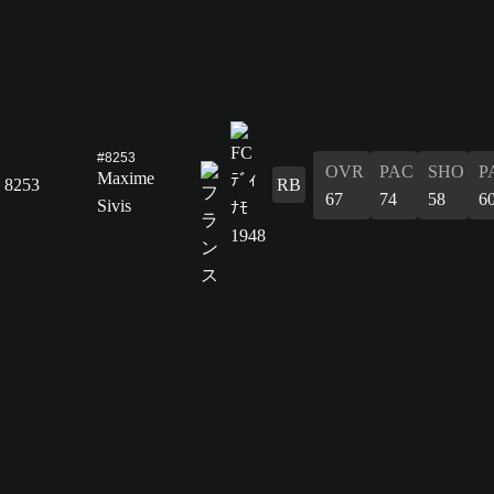
#8253
OVR
PAC
SHO
P
Maxime
8253
RB
67
74
58
6
Sivis