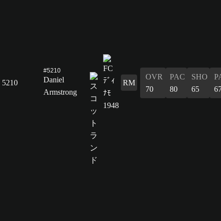
#5210
OVR
PAC
SHO
P
Daniel
5210
RM
70
80
65
6
Armstrong