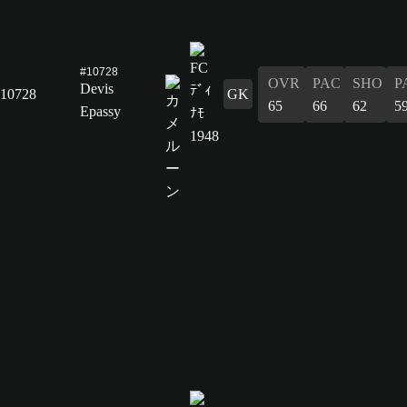
#10728
OVR
PAC
SHO
P
Devis
10728
GK
65
66
62
5
Epassy