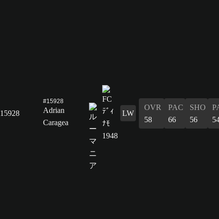
#15928
OVR
PAC
SHO
P
Adrian
15928
LW
58
66
56
5
Caragea