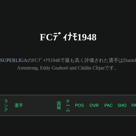
FCﾃﾞｨﾅﾓ1948
SUPERLIGA
のFCﾃﾞｨﾅﾓ1948で最も高く評価された選手はDaniel
Armstrong, Eddy Gnahoré and Cătălin Cîrjanです。
ラ
チ
国
ン
選手
ー
POS
OVR
PAC
SHO
P
籍
ク
ム