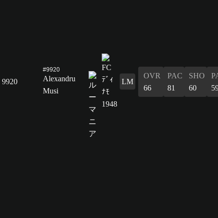
#9920
OVR
PAC
SHO
P
Alexandru
9920
LM
66
81
60
5
Musi