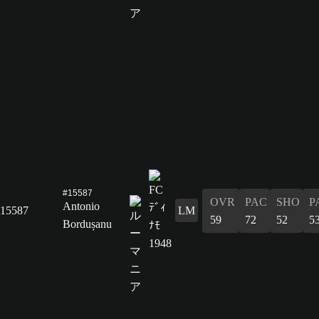
#15587
OVR
PAC
SHO
P
Antonio
15587
LM
59
72
52
5
Bordușanu