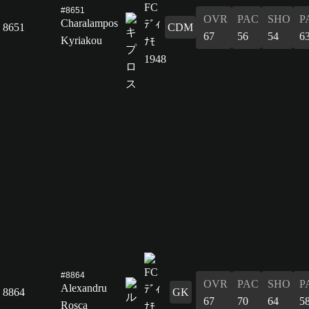
#8651
OVR
PAC
SHO
P
Charalampos
8651
CDM
67
56
54
6
Kyriakou
#8864
OVR
PAC
SHO
P
Alexandru
8864
GK
67
70
64
5
Roșca