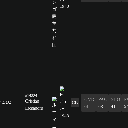
#14324
OVR
PAC
SHO
P
Cristian
14324
CB
61
63
41
5
Licsandru