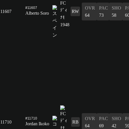
OVR
PAC
SHO
P
#11607
11607
RW
Alberto Soro
64
73
58
6
OVR
PAC
SHO
P
#11710
11710
RB
Jordan Ikoko
64
69
42
5