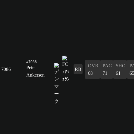
#7086
OVR
PAC
SHO
P
Peter
7086
RB
68
71
61
6
Ankersen