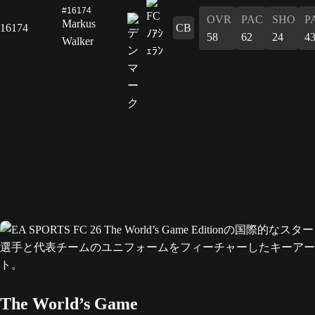
#16174
OVR
PAC
SHO
P
Markus
16174
CB
58
62
24
4
Walker
The World’s Game