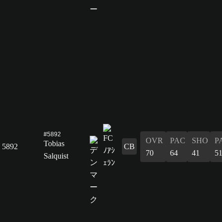
#5892
OVR
PAC
SHO
P
Tobias
5892
CB
70
64
41
5
Salquist