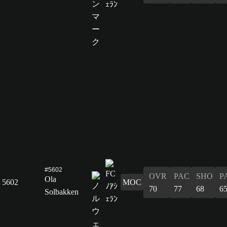
#5602
OVR
PAC
SHO
P
Ola
5602
MOC
70
77
68
6
Solbakken