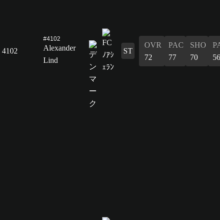
#4102
OVR
PAC
SHO
P
Alexander
4102
ST
72
77
70
5
Lind