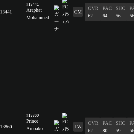
#13441
OVR
PAC
SHO
P
Araphat
13441
CM
62
64
56
5
Mohammed
#13860
Prince
OVR
PAC
SHO
P
13860
LW
Amoako
62
80
59
5