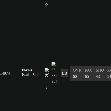
OVR
PAC
SHO
P
#14974
14974
LB
Issaka Seidu
60
65
43
5