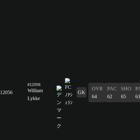
#12056
OVR
PAC
SHO
P
William
12056
GK
64
62
65
6
Lykke