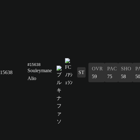
#15638
OVR
PAC
SHO
P
Souleymane
15638
ST
59
75
58
5
Alio