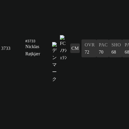
#3733
OVR
PAC
SHO
P
Nicklas
3733
CM
72
70
68
6
Røjkjær