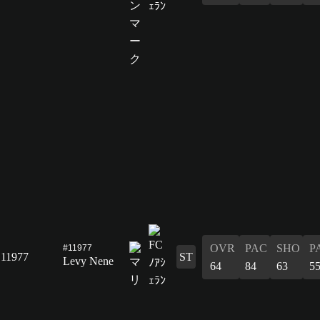
OVR
PAC
SHO
P
#11977
11977
ST
Levy Nene
64
84
63
5