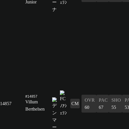
Junior
#14857
OVR
PAC
SHO
P
Villum
14857
CM
60
67
55
5
Berthelsen