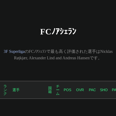
FCﾉｱｼｪﾗﾝ
3F Superliga
のFCﾉｱｼｪﾗﾝで最も高く評価された選手はNicklas
Røjkjær, Alexander Lind and Andreas Hansenです。
ラ
チ
国
ン
選手
ー
POS
OVR
PAC
SHO
P
籍
ク
ム