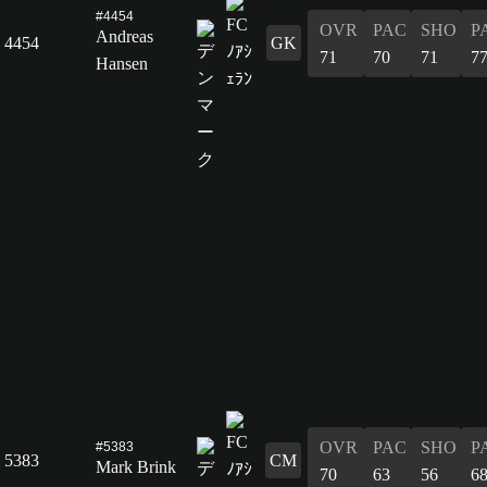
#4454
OVR
PAC
SHO
P
Andreas
4454
GK
71
70
71
7
Hansen
OVR
PAC
SHO
P
#5383
5383
CM
Mark Brink
70
63
56
6