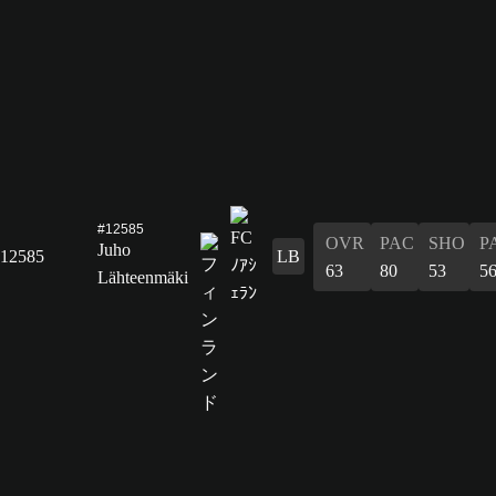
#12585
OVR
PAC
SHO
P
Juho
12585
LB
63
80
53
5
Lähteenmäki