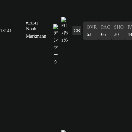
#13141
OVR
PAC
SHO
P
Noah
13141
CB
63
66
30
4
Markmann