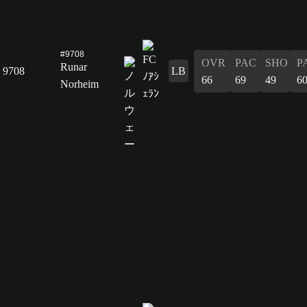
#9708
OVR
PAC
SHO
P
Runar
9708
LB
66
69
49
6
Norheim