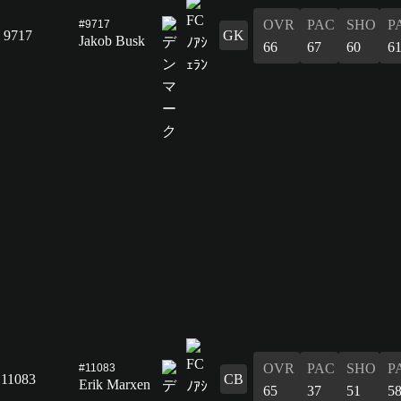
OVR
PAC
SHO
P
#9717
9717
GK
Jakob Busk
66
67
60
6
OVR
PAC
SHO
P
#11083
11083
CB
Erik Marxen
65
37
51
5