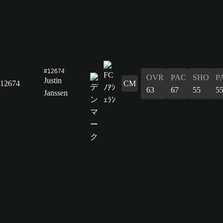
#12674
OVR
PAC
SHO
P
Justin
12674
CM
63
67
55
5
Janssen