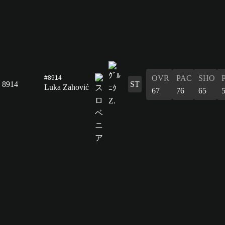
OVR
PAC
SHO
#8914
8914
ST
Luka Zahović
67
76
65