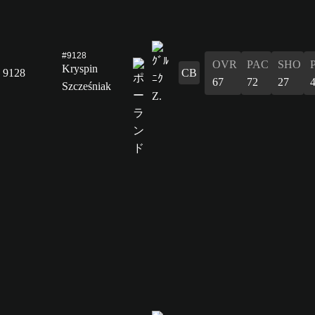
#9128
OVR
PAC
SHO
Kryspin
9128
CB
67
72
27
Szcześniak