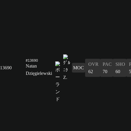
#13690
OVR
PAC
SHO
Natan
13690
MOC
62
70
60
Dzięgielewski