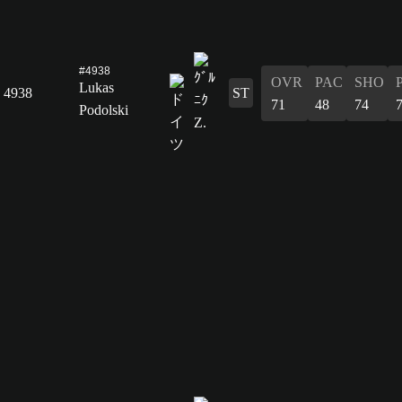
#4938
OVR
PAC
SHO
Lukas
4938
ST
71
48
74
Podolski