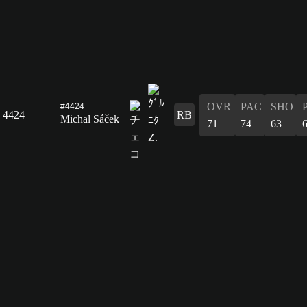
OVR
PAC
SHO
#4424
4424
RB
Michal Sáček
71
74
63