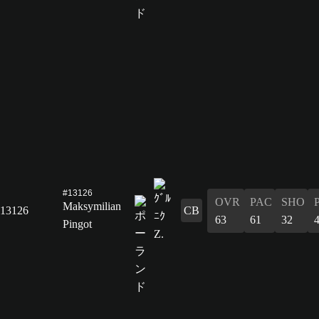
#13126
OVR
PAC
SHO
Maksymilian
13126
CB
63
61
32
Pingot