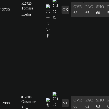
#12720
OVR
PAC
SHO
Tomasz
12720
GK
63
65
60
Loska
#12888
OVR
PAC
SHO
Ousmane
12888
ST
63
62
63
Sow