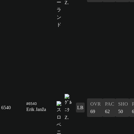
OVR
PAC
SHO
#6540
6540
LB
Erik Janža
69
62
50