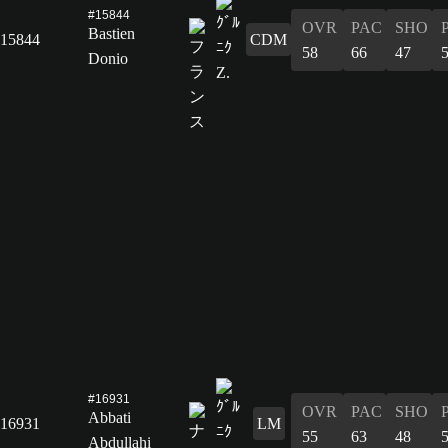
#15844
OVR
PAC
SHO
Bastien
15844
CDM
58
66
47
Donio
#16931
OVR
PAC
SHO
Abbati
16931
LM
55
63
48
Abdullahi