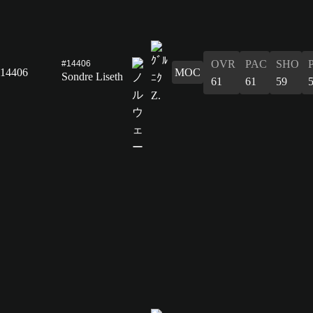
OVR
PAC
SHO
#14406
14406
MOC
Sondre Liseth
61
61
59