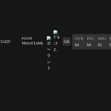
OVR
PAC
SHO
#11429
11429
GK
Marcel Łubik
64
64
62