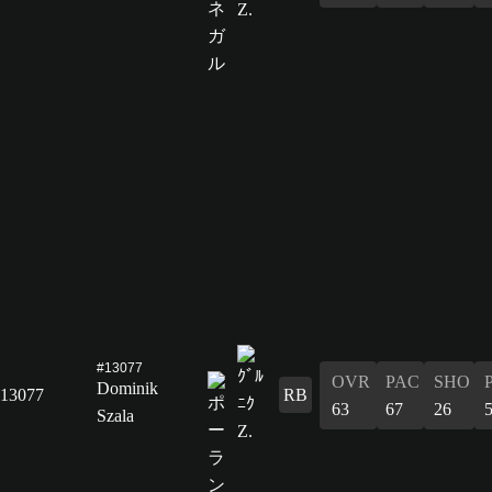
#13077
OVR
PAC
SHO
Dominik
13077
RB
63
67
26
Szala