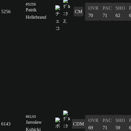
#5256
OVR
PAC
SHO
Patrik
5256
CM
70
71
62
Hellebrand
#6143
OVR
PAC
SHO
Jarosław
6143
CDM
69
71
59
Kubicki