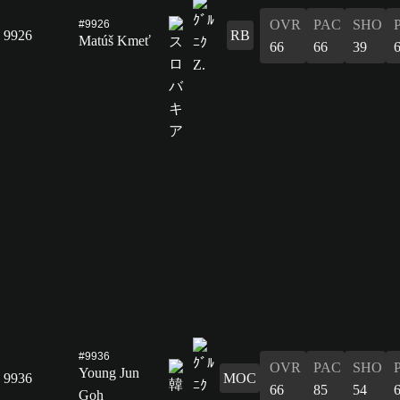
OVR
PAC
SHO
#9926
9926
RB
Matúš Kmeť
66
66
39
#9936
OVR
PAC
SHO
Young Jun
9936
MOC
66
85
54
Goh