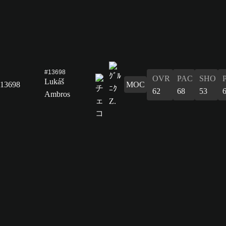
#13698
OVR
PAC
SHO
Lukáš
13698
MOC
62
68
53
Ambros