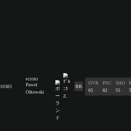
#10383
OVR
PAC
SHO
Paweł
10383
RB
65
82
55
Olkowski