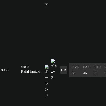
OVR
PAC
SHO
#8088
8088
CB
Rafał Janicki
68
46
35