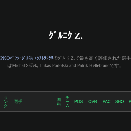
ｸﾞﾙﾆｸ Z.
PKOﾊﾞﾝｸ･ﾎﾟﾙｽｷ ｴｸｽﾄﾗｸﾗｻ
のｸﾞﾙﾆｸ Z.で最も高く評価された選手
はMichal Sáček, Lukas Podolski and Patrik Hellebrandです。
ラ
チ
国
ン
選手
ー
POS
OVR
PAC
SHO
籍
ク
ム