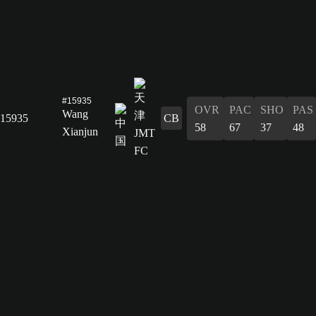
#15935
OVR
PAC
SHO
PAS
Wang
15935
CB
58
67
37
48
Xianjun