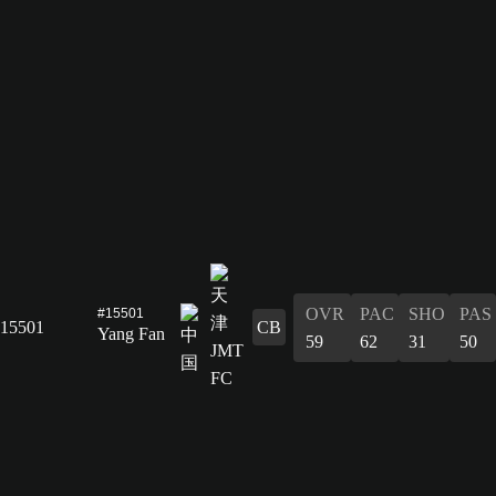
OVR
PAC
SHO
PAS
#15501
15501
CB
Yang Fan
59
62
31
50