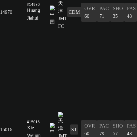
#14970
OVR
PAC
SHO
PAS
Huang
14970
CDM
60
71
35
48
Jiahui
#15016
OVR
PAC
SHO
PAS
Xie
15016
ST
60
79
57
48
Weijun