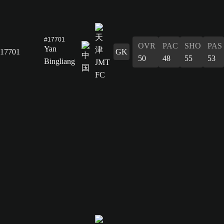
#17701
OVR
PAC
SHO
PAS
Yan
17701
GK
50
48
55
53
Bingliang