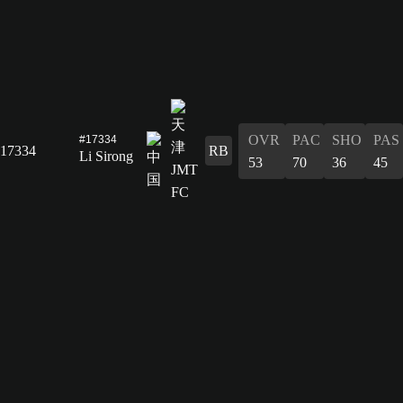
OVR
PAC
SHO
PAS
#17334
17334
RB
Li Sirong
53
70
36
45