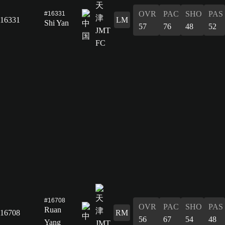
OVR
PAC
SHO
PAS
#16331
16331
LM
Shi Yan
57
76
48
52
#16708
OVR
PAC
SHO
PAS
Ruan
16708
RM
56
67
54
48
Yang