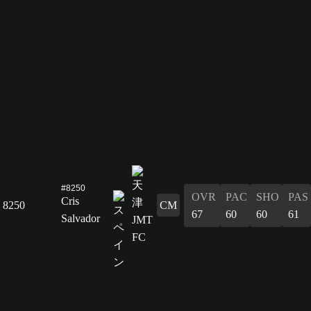
#8250
OVR
PAC
SHO
PAS
Cris
8250
CM
67
60
60
61
Salvador