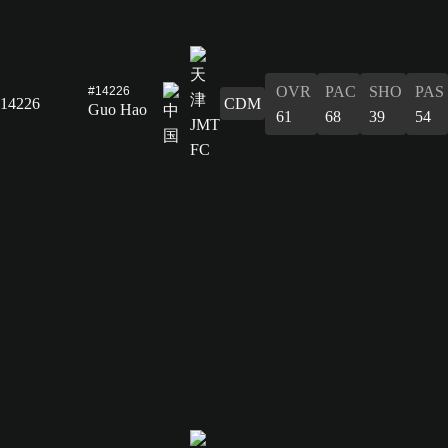
OVR
PAC
SHO
PAS
#14226
14226
CDM
Guo Hao
61
68
39
54