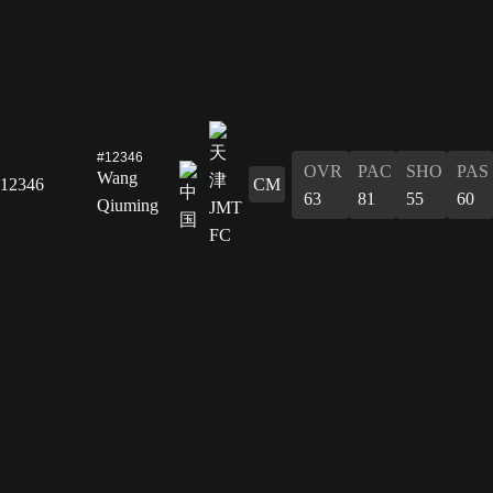
#12346
OVR
PAC
SHO
PAS
Wang
12346
CM
63
81
55
60
Qiuming