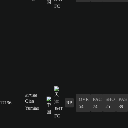
#17196
OVR
PAC
SHO
PAS
Qian
17196
RB
54
74
25
39
Yumiao