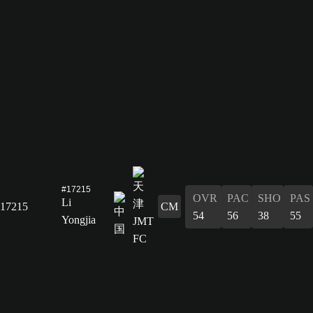
#17215
OVR
PAC
SHO
PAS
Li
17215
CM
54
56
38
55
Yongjia