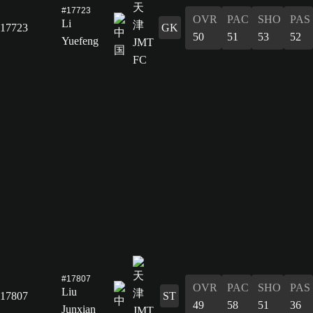
#17723
OVR
PAC
SHO
PAS
Li
17723
GK
50
51
53
52
Yuefeng
#17807
OVR
PAC
SHO
PAS
Liu
17807
ST
49
58
51
36
Junxian