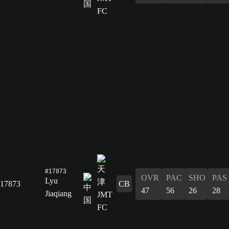
#17873
OVR
PAC
SHO
PAS
Lyu
17873
CB
47
56
26
28
Jiaqiang