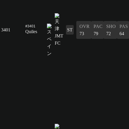
OVR
PAC
SHO
PAS
#3401
3401
ST
Quiles
73
79
72
64