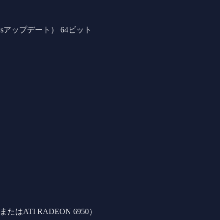
ndowsアップデート） 64ビット
560またはATI RADEON 6950）