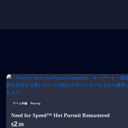
ゲーム本編
Racing
Need for Speed™ Hot Pursuit Remastered
2
$
.99