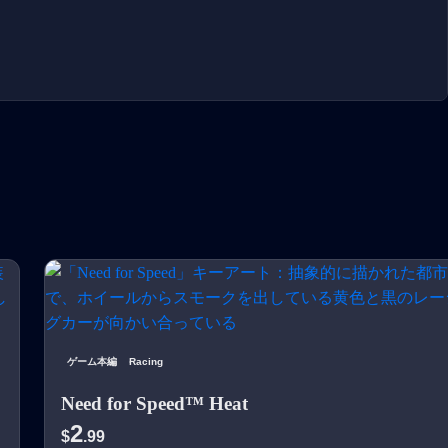
ゲーム本編
Racing
Need for Speed™ Heat
2
$
.99