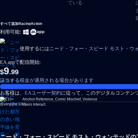
すべて追加
Racing
Action
利用可能:
使用するには
ニード・フォー・スピード モスト・ウ
EA appで配信開始:
9
$
.99
該当する税金が適用される場合があります
お客様は、
EAユーザー契約
に従って、このデジタルコンテン
Alcohol Reference, Comic Mischief, Violence
Users Interact
ニード・フォー・スピード モスト・ウォンテッドの