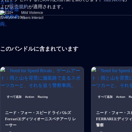
よび
販売規約
が適用されます。
Mild Violence
Users Interact
このバンドルに含まれています
すべて追加
Action
Racing
すべて追加
Action
R
ニード・フォー・スピード ライバルズ
ニード・フォー・ス
Ferrariエディツィオーニスペチアーリ レ
FERRARIエディツ
ーサー
警察