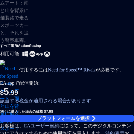
すべて追加
Action
Racing
利用可能:
使用するには
Need for Speed™ Rivals
が必要です。
EA appで配信開始:
5
$
.99
該当する税金が適用される場合があります
別々に購入した場合の価格 $7.98
プラットフォームを選択
お客様は、
EAユーザー契約
に従って、このデジタルコンテン
ツにアクセスするための使用許諾を購入します。
法的表示
お