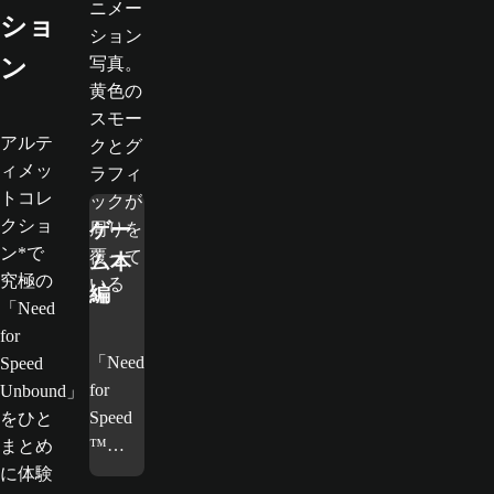
ショ
ン
アルテ
ィメッ
トコレ
クショ
ゲー
ン*で
ム本
究極の
編
「Need
for
「Need
Speed
for
Unbound」
Speed
をひと
™
まとめ
Unbou
に体験