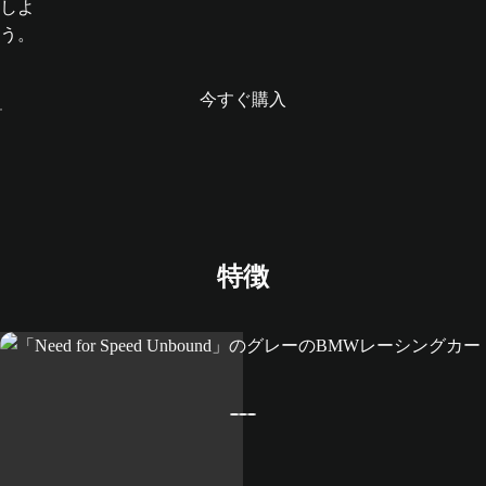
nd」
しよ
で、最
う。
下層か
らトッ
今すぐ購入
プを目
指して
レース
しよう
特徴