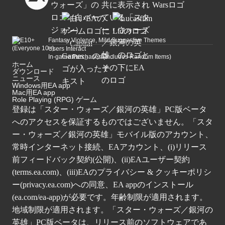
Fantasy Violence, Mild Suggestive Themes
Users Interact
In-game Purchases (Includes Random Items)
ホーム
ダウンロード
ニュース
Windows用EA app
Mac用EA app
Role Playing (RPG) ゲーム
登録は「スター・ウォーズ／銀河の英雄」PC版ベータ
へのアクセスを保証するものではございません。「スタ
ー・ウォーズ／銀河の英雄」モバイル版のアカウント、
常時インターネット接続、EAアカウント、(i)リリース
前フィードバック契約(公開)、(ii)EAユーザー契約
(
terms.ea.com
)、(iii)EAのプライバシー & クッキーポリシ
ー(
privacy.ea.com
)への同意、EA appのインストール
(
ea.com/ea-app
)が必要です。年齢制限が適用されます。
地域制限が適用されます。「スター・ウォーズ／銀河の
英雄」PC版ベータは、リリース前のソフトウェアであ