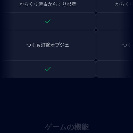
からくり侍＆からくり忍者
からく
つくも灯篭オブジェ
つく
ゲームの機能