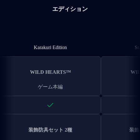
エディション
Karakuri Edition
Karakuri Edition
St
WILD HEARTS™
WI
ゲーム本編
装飾防具セット 2種
装飾