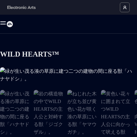
WILD HEARTS™
緑が生い茂る湊の草原に建つ二つの建物の間に座る獣「ハナヤ