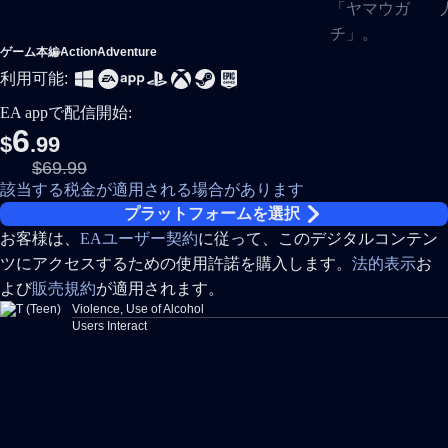
ゲーム本編
Action
Adventure
利用可能:
EA appで配信開始:
6
$
.99
$69.99
-90%
該当する税金が適用される場合があります
プラットフォームを選択
お客様は、
EAユーザー契約
に従って、このデジタルコンテン
ツにアクセスするための使用許諾を購入します。
法的表示
お
よび
販売規約
が適用されます。
Violence, Use of Alcohol
Users Interact