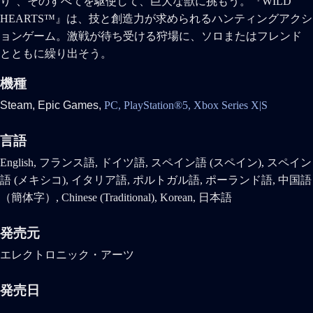
り"、そのすべてを駆使して、巨大な獣に挑もう。『WILD
HEARTS™』は、技と創造力が求められるハンティングアクシ
ョンゲーム。激戦が待ち受ける狩場に、ソロまたはフレンド
とともに繰り出そう。
機種
Steam,
Epic Games,
PC,
PlayStation®5,
Xbox Series X|S
言語
English, フランス語, ドイツ語, スペイン語 (スペイン), スペイン
語 (メキシコ), イタリア語, ポルトガル語, ポーランド語, 中国語
（簡体字）, Chinese (Traditional), Korean, 日本語
発売元
エレクトロニック・アーツ
発売日