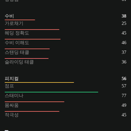
수비
38
가로채기
25
헤딩 정확도
45
수비 이해도
46
스탠딩 태클
37
슬라이딩 태클
36
피지컬
56
점프
57
스태미나
77
몸싸움
49
적극성
45