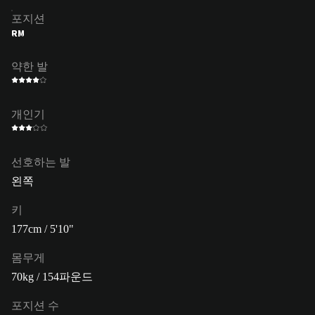
포지션
RM
약한 발
개인기
선호하는 발
왼쪽
키
177cm / 5'10"
몸무게
70kg / 154파운드
포지션 수