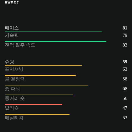
RW
MOC
페이스
81
가속력
79
전력 질주 속도
83
슈팅
59
포지셔닝
63
골 결정력
58
슛 파워
68
중거리 슛
56
발리슛
47
페널티킥
53