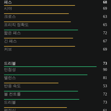
패스
68
시야
69
크로스
63
프리킥 정확도
65
짧은 패스
72
긴 패스
67
커브
69
드리블
73
민첩성
90
밸런스
81
반응 속도
53
볼 컨트롤
72
드리블
73
평정심
61