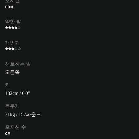
포지션
CDM
약한 발
개인기
선호하는 발
오른쪽
키
182cm / 6'0"
몸무게
71kg / 157파운드
포지션 수
CM