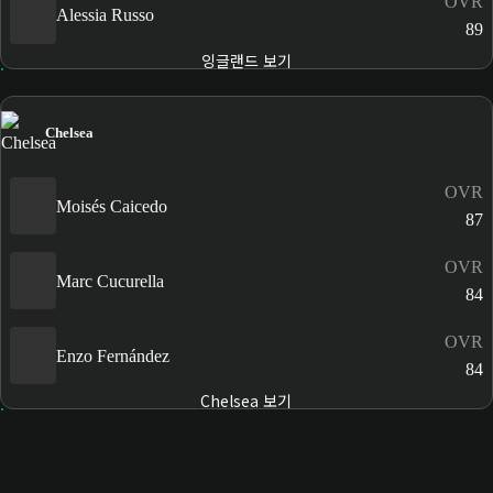
OVR
Alessia Russo
89
잉글랜드 보기
Chelsea
OVR
Moisés Caicedo
87
OVR
Marc Cucurella
84
OVR
Enzo Fernández
84
Chelsea 보기