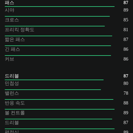
패스
87
시야
89
크로스
85
프리킥 정확도
81
짧은 패스
87
긴 패스
86
커브
86
드리블
87
민첩성
80
밸런스
78
반응 속도
88
볼 컨트롤
89
드리블
87
평정심
89