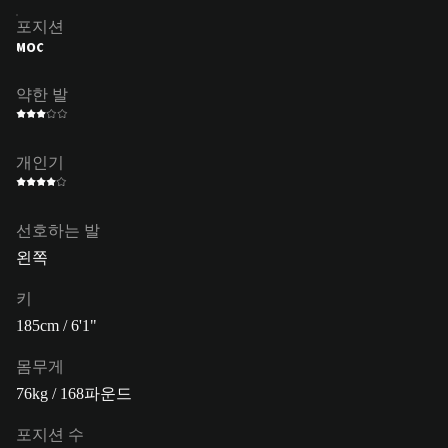
포지션
MOC
약한 발
개인기
선호하는 발
왼쪽
키
185cm / 6'1"
몸무게
76kg / 168파운드
포지션 수