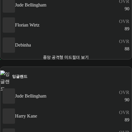
OVR
Jude Bellingham
90
OVR
Florian Wirtz
89
OVR
Debinha
88
중앙 공격형 미드필더 보기
잉글랜드
OVR
Jude Bellingham
90
OVR
Harry Kane
89