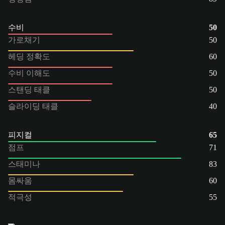
수비
50
가로채기
50
헤딩 정확도
60
수비 이해도
50
스탠딩 태클
50
슬라이딩 태클
40
피지컬
65
점프
71
스태미나
83
몸싸움
60
적극성
55