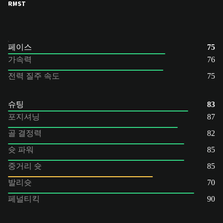
RM
ST
페이스
75
가속력
76
전력 질주 속도
75
슈팅
83
포지셔닝
87
골 결정력
82
슛 파워
85
중거리 슛
85
발리슛
70
페널티킥
90