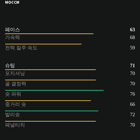
MOC
CM
페이스
63
가속력
68
전력 질주 속도
59
슈팅
71
포지셔닝
70
골 결정력
70
슛 파워
76
중거리 슛
66
발리슛
72
페널티킥
70