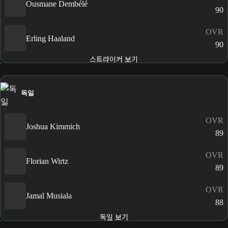
Ousmane Dembélé
90
OVR
Erling Haaland
90
스트라이커 보기
독일
OVR
Joshua Kimmich
89
OVR
Florian Wirtz
89
OVR
Jamal Musiala
88
독일 보기