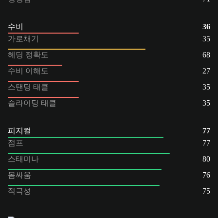
수비
36
가로채기
35
헤딩 정확도
68
수비 이해도
27
스탠딩 태클
35
슬라이딩 태클
35
피지컬
77
점프
77
스태미나
80
몸싸움
76
적극성
75