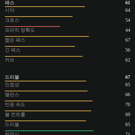
패스
61
시야
64
크로스
54
프리킥 정확도
44
짧은 패스
67
긴 패스
56
커브
62
드리블
67
민첩성
65
밸런스
66
반응 속도
70
볼 컨트롤
69
드리블
65
평정심
71