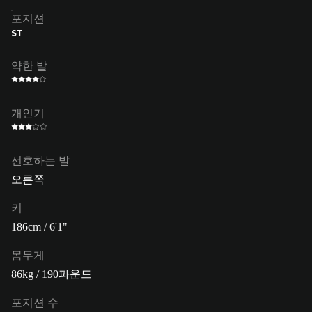
포지션
ST
약한 발
개인기
선호하는 발
오른쪽
키
186cm / 6'1"
몸무게
86kg / 190파운드
포지션 수