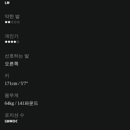
LM
약한 발
개인기
선호하는 발
오른쪽
키
171cm / 5'7"
몸무게
64kg / 141파운드
포지션 수
LW
MOC