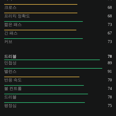
크로스
68
프리킥 정확도
68
짧은 패스
73
긴 패스
67
커브
73
드리블
78
민첩성
89
밸런스
91
반응 속도
70
볼 컨트롤
74
드리블
78
평정심
75