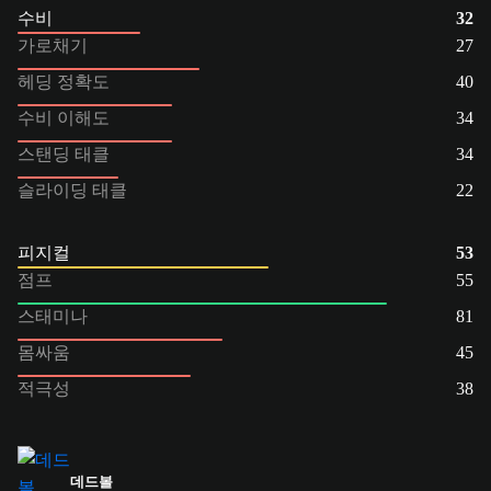
수비
32
가로채기
27
헤딩 정확도
40
수비 이해도
34
스탠딩 태클
34
슬라이딩 태클
22
피지컬
53
점프
55
스태미나
81
몸싸움
45
적극성
38
데드볼