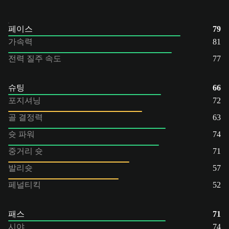
페이스
79
가속력
81
전력 질주 속도
77
슈팅
66
포지셔닝
72
골 결정력
63
슛 파워
74
중거리 슛
71
발리슛
57
페널티킥
52
패스
71
시야
74