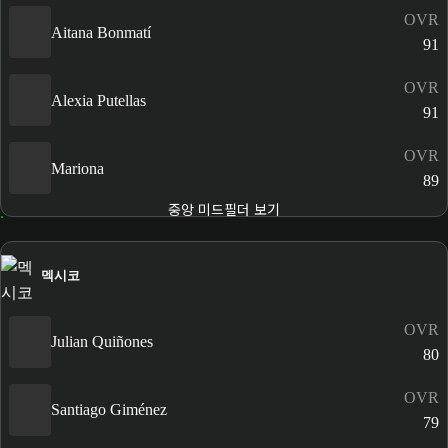
OVR
Aitana Bonmatí
91
OVR
Alexia Putellas
91
OVR
Mariona
89
중앙 미드필더 보기
멕시코
OVR
Julian Quiñones
80
OVR
Santiago Giménez
79