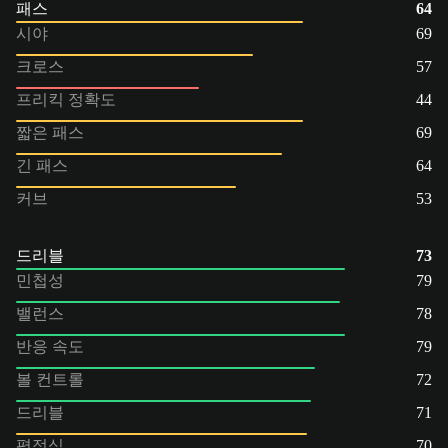
패스
64
시야
69
크로스
57
프리킥 정확도
44
짧은 패스
69
긴 패스
64
커브
53
드리블
73
민첩성
79
밸런스
78
반응 속도
79
볼 컨트롤
72
드리블
71
평정심
70