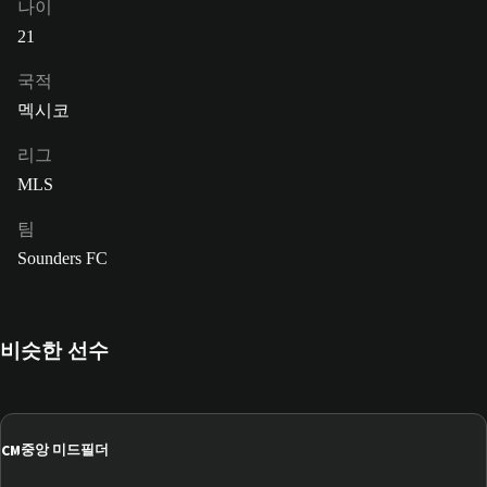
나이
21
국적
멕시코
리그
MLS
팀
Sounders FC
비슷한 선수
CM
중앙 미드필더