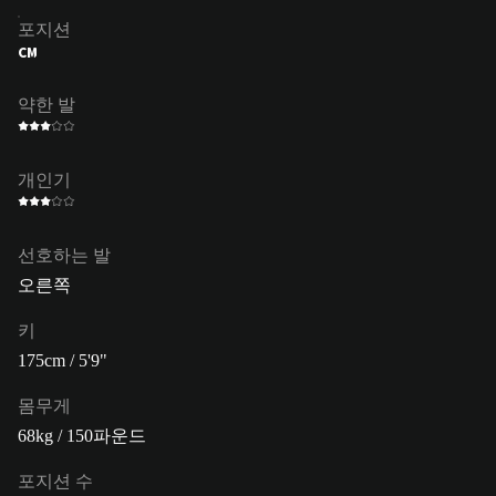
포지션
CM
약한 발
개인기
선호하는 발
오른쪽
키
175cm / 5'9"
몸무게
68kg / 150파운드
포지션 수