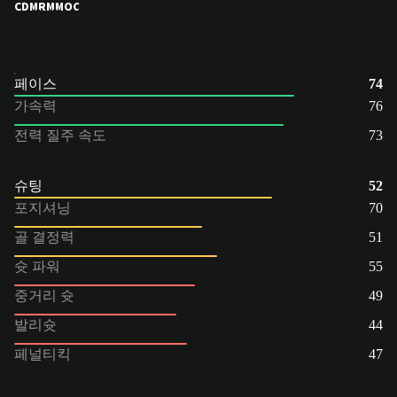
CDM
RM
MOC
페이스
74
가속력
76
전력 질주 속도
73
슈팅
52
포지셔닝
70
골 결정력
51
슛 파워
55
중거리 슛
49
발리슛
44
페널티킥
47