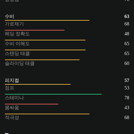
수비
63
가로채기
68
헤딩 정확도
48
수비 이해도
65
스탠딩 태클
65
슬라이딩 태클
60
피지컬
57
점프
53
스태미나
78
몸싸움
43
적극성
68