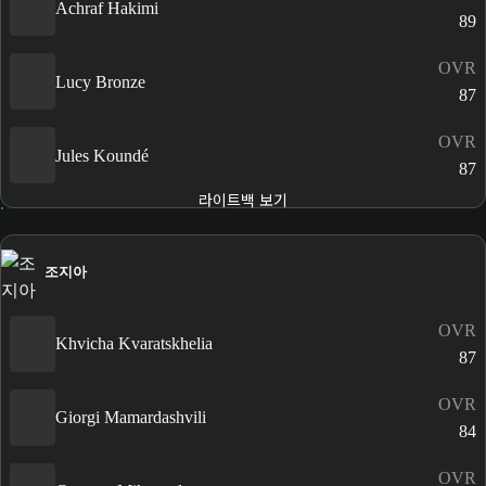
Achraf Hakimi
89
OVR
Lucy Bronze
87
OVR
Jules Koundé
87
라이트백 보기
조지아
OVR
Khvicha Kvaratskhelia
87
OVR
Giorgi Mamardashvili
84
OVR