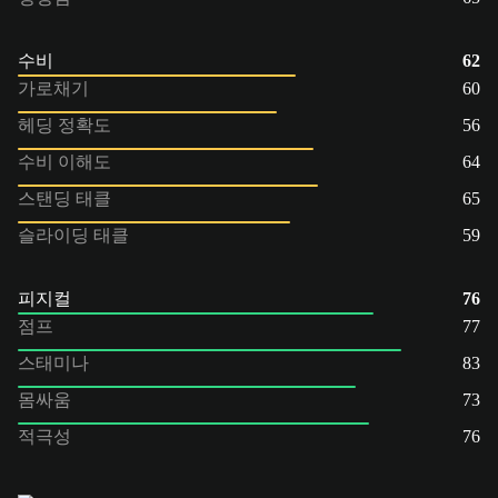
수비
62
가로채기
60
헤딩 정확도
56
수비 이해도
64
스탠딩 태클
65
슬라이딩 태클
59
피지컬
76
점프
77
스태미나
83
몸싸움
73
적극성
76