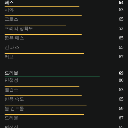
패스
64
시야
63
크로스
65
프리킥 정확도
52
짧은 패스
65
긴 패스
65
커브
67
드리블
69
민첩성
80
밸런스
63
반응 속도
65
볼 컨트롤
69
드리블
67
평정심
65