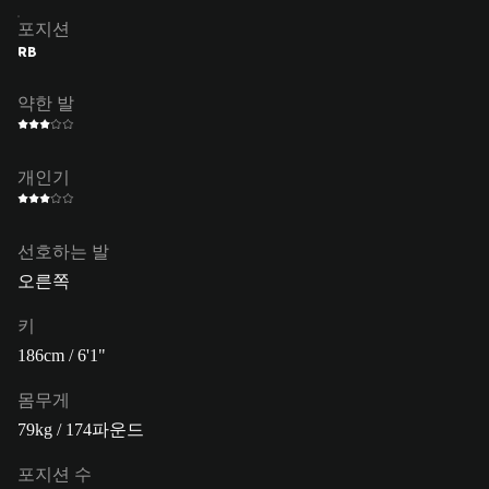
포지션
RB
약한 발
개인기
선호하는 발
오른쪽
키
186cm / 6'1"
몸무게
79kg / 174파운드
포지션 수