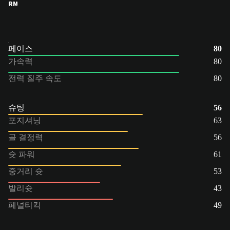
RM
페이스
80
가속력
80
전력 질주 속도
80
슈팅
56
포지셔닝
63
골 결정력
56
슛 파워
61
중거리 슛
53
발리슛
43
페널티킥
49