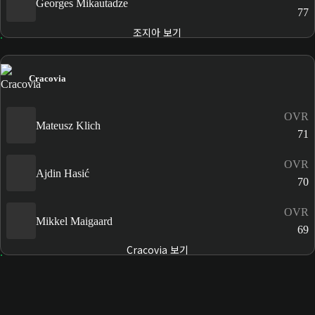
Georges Mikautadze
77
조지아 보기
Cracovia
OVR
Mateusz Klich
71
OVR
Ajdin Hasić
70
OVR
Mikkel Maigaard
69
Cracovia 보기