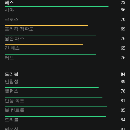
패스
75
시야
86
크로스
70
프리킥 정확도
69
짧은 패스
76
긴 패스
65
커브
76
드리블
84
민첩성
89
밸런스
78
반응 속도
81
볼 컨트롤
85
드리블
84
평정심
81