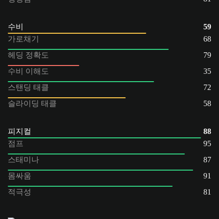
수비
59
가로채기
68
헤딩 정확도
79
수비 이해도
35
스탠딩 태클
72
슬라이딩 태클
58
피지컬
88
점프
95
스태미나
87
몸싸움
91
적극성
81