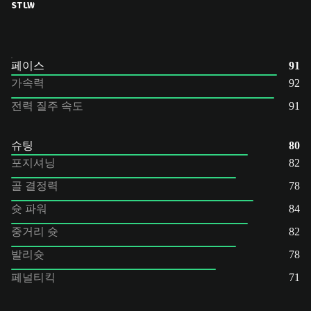
ST
LW
페이스
91
가속력
92
전력 질주 속도
91
슈팅
80
포지셔닝
82
골 결정력
78
슛 파워
84
중거리 슛
82
발리슛
78
페널티킥
71