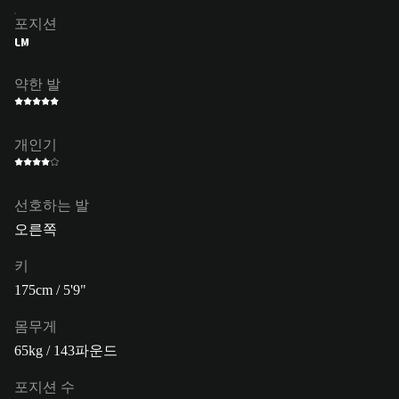
포지션
LM
약한 발
개인기
선호하는 발
오른쪽
키
175cm / 5'9"
몸무게
65kg / 143파운드
포지션 수