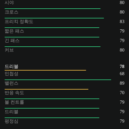
시야
80
크로스
80
프리킥 정확도
83
짧은 패스
79
긴 패스
79
커브
80
드리블
78
민첩성
68
밸런스
89
반응 속도
70
볼 컨트롤
79
드리블
79
평정심
79