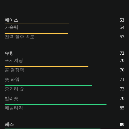
페이스
53
가속력
54
전력 질주 속도
53
슈팅
72
포지셔닝
70
골 결정력
70
슛 파워
71
중거리 슛
73
발리슛
70
페널티킥
85
패스
80