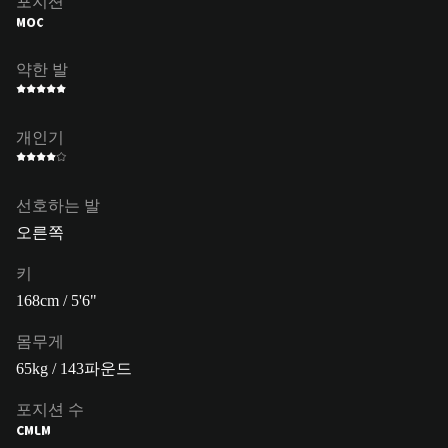
포지션
MOC
약한 발
개인기
선호하는 발
오른쪽
키
168cm / 5'6"
몸무게
65kg / 143파운드
포지션 수
CM
LM