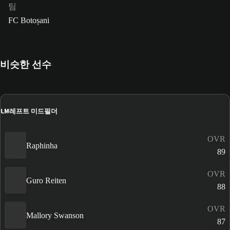
팀
FC Botoșani
비슷한 선수
LM
레프트 미드필더
OVR
Raphinha
89
OVR
Guro Reiten
88
OVR
Mallory Swanson
87