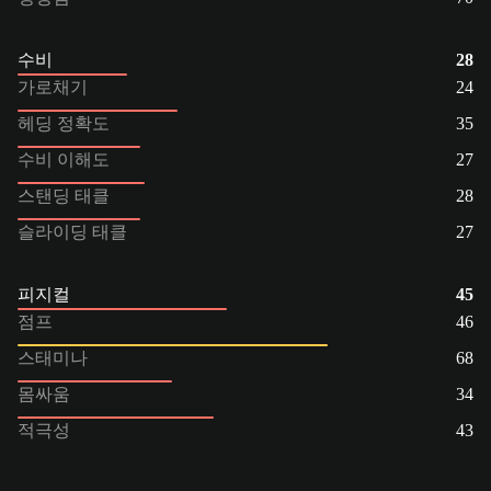
수비
28
가로채기
24
헤딩 정확도
35
수비 이해도
27
스탠딩 태클
28
슬라이딩 태클
27
피지컬
45
점프
46
스태미나
68
몸싸움
34
적극성
43