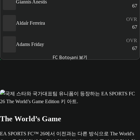
Giannis Anestis
67
OVR
Aldaír Ferreira
67
OVR
Adams Friday
67
FC Botoșani 보기
The World’s Game
EA SPORTS FC™ 26에서 이전과는 다른 방식으로 The World's