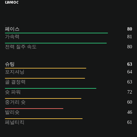
LW
MOC
페이스
80
가속력
81
전력 질주 속도
80
슈팅
63
포지셔닝
64
골 결정력
63
슛 파워
72
중거리 슛
60
발리슛
46
페널티킥
61