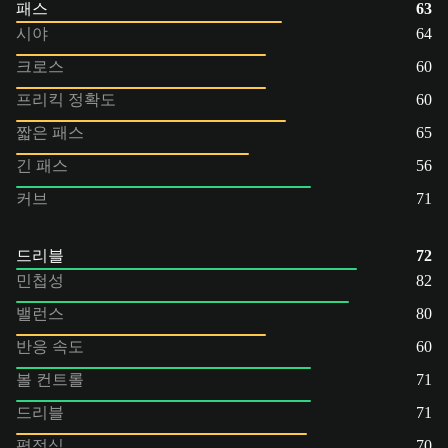
패스
63
시야
64
크로스
60
프리킥 정확도
60
짧은 패스
65
긴 패스
56
커브
71
드리블
72
민첩성
82
밸런스
80
반응 속도
60
볼 컨트롤
71
드리블
71
평정심
70