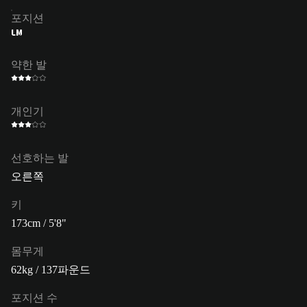
포지션
LM
약한 발
개인기
선호하는 발
오른쪽
키
173cm / 5'8"
몸무게
62kg / 137파운드
포지션 수