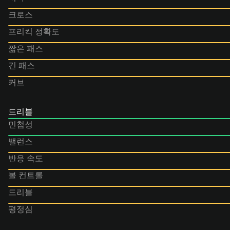
크로스
프리킥 정확도
짧은 패스
긴 패스
커브
드리블
민첩성
밸런스
반응 속도
볼 컨트롤
드리블
평정심