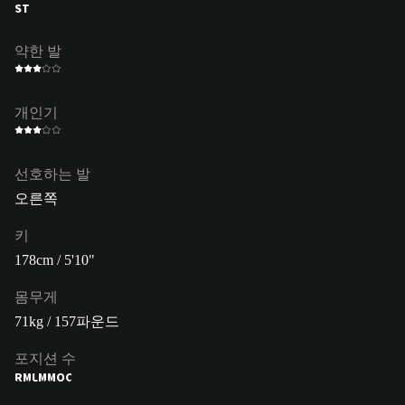
ST
약한 발
개인기
선호하는 발
오른쪽
키
178cm / 5'10"
몸무게
71kg / 157파운드
포지션 수
RM
LM
MOC