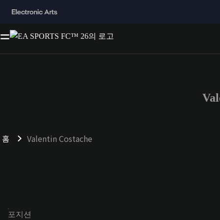
Va
홈
Valentin Costache
포지션