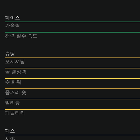
페이스
가속력
전력 질주 속도
슈팅
포지셔닝
골 결정력
슛 파워
중거리 슛
발리슛
페널티킥
패스
시야