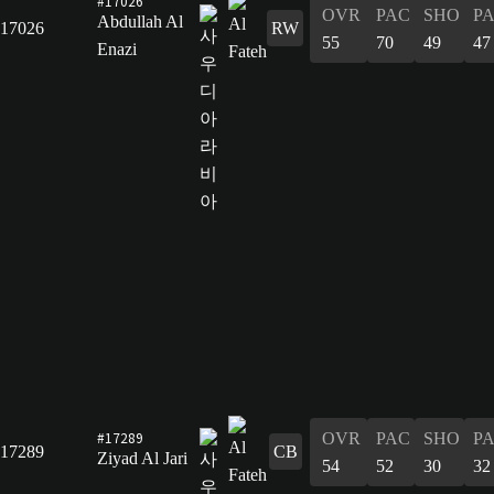
#17026
OVR
PAC
SHO
P
Abdullah Al
17026
RW
55
70
49
47
Enazi
#17289
OVR
PAC
SHO
P
17289
CB
Ziyad Al Jari
54
52
30
32