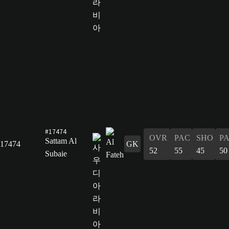
#17474
OVR
PAC
SHO
P
Sattam Al
17474
GK
52
55
45
50
Subaie