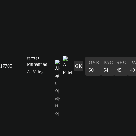
#17705
OVR
PAC
SHO
P
Muhannad
17705
GK
50
54
45
49
Al Yahya