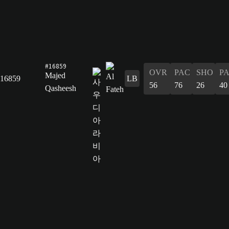
#16859
OVR
PAC
SHO
P
Majed
16859
LB
56
76
26
40
Qasheesh