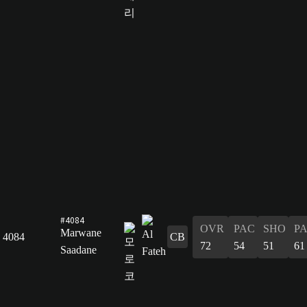
#4084
OVR
PAC
SHO
P
Marwane
4084
CB
72
54
51
61
Saadane