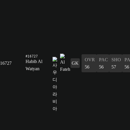
#16727
OVR
PAC
SHO
P
Habib Al
16727
GK
56
56
57
56
Watyan