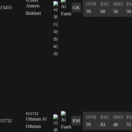
#15455
OVR
PAC
SHO
P
Ameen
15455
GK
59
60
56
56
Bukhari
#15732
OVR
PAC
SHO
P
Othman Al
15732
RM
59
83
48
51
Othman