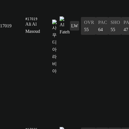
#17019
OVR
PAC
SHO
P
Ali Al
17019
LW
55
64
55
47
Masoud