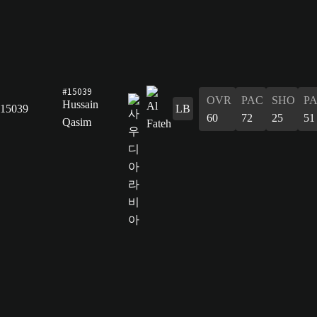
#15039
OVR
PAC
SHO
P
Hussain
15039
LB
60
72
25
51
Qasim