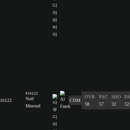
#16122
OVR
PAC
SHO
P
Naif
16122
CDM
58
57
32
52
Masoud