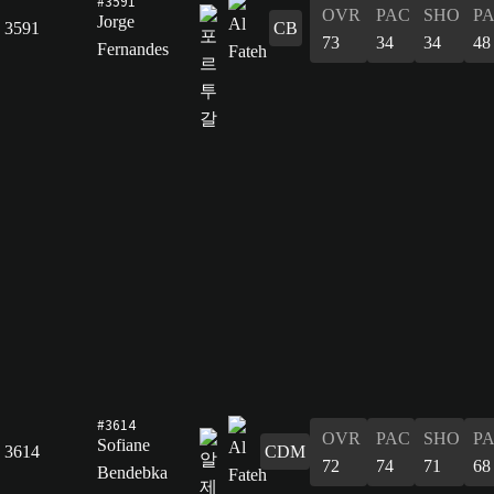
#3591
OVR
PAC
SHO
P
Jorge
3591
CB
73
34
34
48
Fernandes
#3614
OVR
PAC
SHO
P
Sofiane
3614
CDM
72
74
71
68
Bendebka