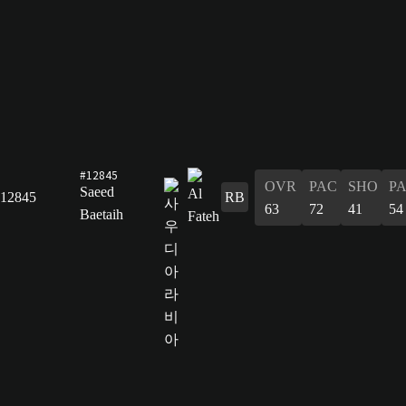
#12845
OVR
PAC
SHO
P
Saeed
12845
RB
63
72
41
54
Baetaih