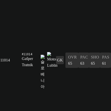
#11014
OVR
PAC
SHO
PAS
Gašper
11014
GK
65
63
65
61
Tratnik