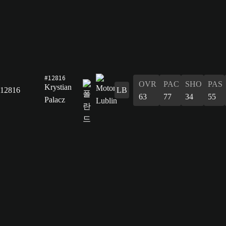
#12816
OVR
PAC
SHO
PAS
Krystian
12816
LB
63
77
34
55
Palacz