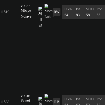
#11519
OVR
PAC
SHO
PAS
Mbaye
11519
RW
64
83
58
55
Ndiaye
#11588
OVR
PAC
SHO
PAS
Paweł
11588
RB
64
69
53
58