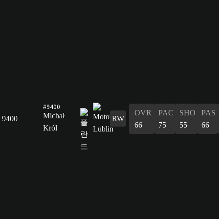
#9400
OVR
PAC
SHO
PAS
Michał
9400
RW
66
75
55
66
Król