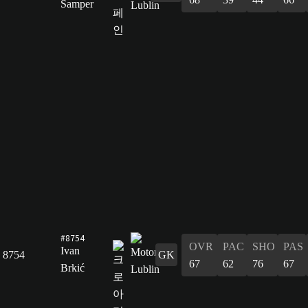
Samper
#8754
OVR
PAC
SHO
PAS
Ivan
8754
GK
67
62
76
67
Brkić