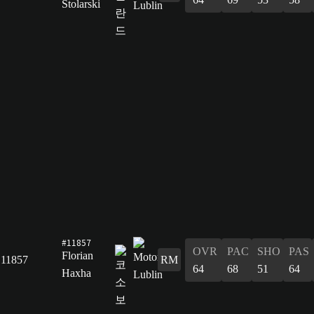
Stolarski
#11857
OVR
PAC
SHO
PAS
Florian
11857
RM
64
68
51
64
Haxha