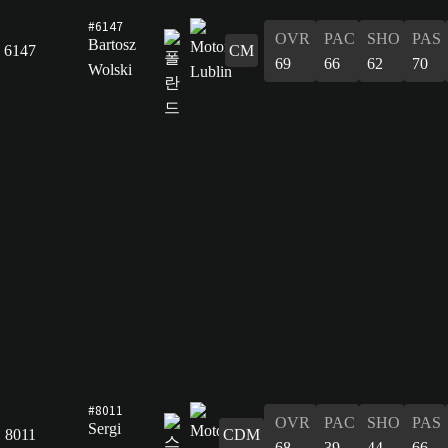
#6147
OVR
PAC
SHO
PAS
Bartosz
6147
CM
69
66
62
70
Wolski
#8011
OVR
PAC
SHO
PAS
Sergi
8011
CDM
68
39
44
66