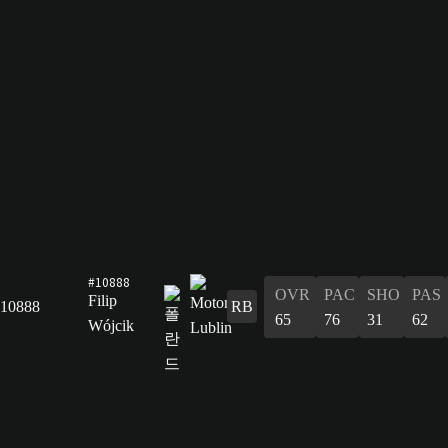
#10888
OVR
PAC
SHO
PAS
Filip
10888
RB
65
76
31
62
Wójcik