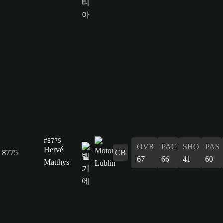
#8775
OVR
PAC
SHO
PAS
Hervé
8775
CB
67
66
41
60
Matthys