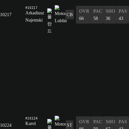
#10217
OVR
PAC
SHO
PAS
Arkadiusz
10217
CB
66
58
36
43
Najemski
#10224
OVR
PAC
SHO
PAS
Karol
10224
ST
66
59
67
43