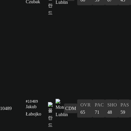
Czubak
#10489
OVR
PAC
SHO
PAS
Jakub
10489
CDM
65
71
48
59
Łabojko