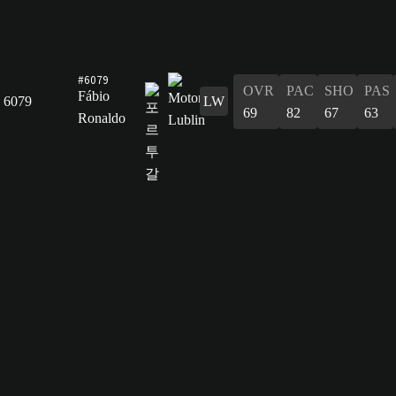
#6079
OVR
PAC
SHO
PAS
Fábio
6079
LW
69
82
67
63
Ronaldo