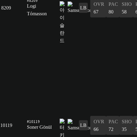
#8209
OVR
PAC
SHO
Logi
8209
LB
67
80
58
Tómasson
#10119
OVR
PAC
SHO
10119
LB
Soner Gönül
66
72
35