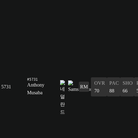
#5731
OVR
PAC
SHO
Anthony
5731
RM
70
88
66
Musaba