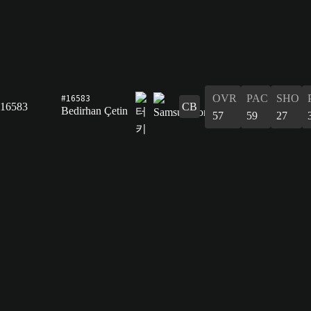
#16583
OVR
PAC
SHO
16583
CB
Bedirhan Çetin
57
59
27