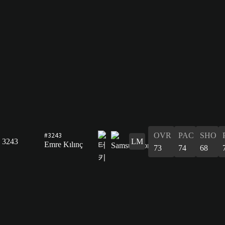
#3243
OVR
PAC
SHO
3243
LM
Emre Kılınç
73
74
68