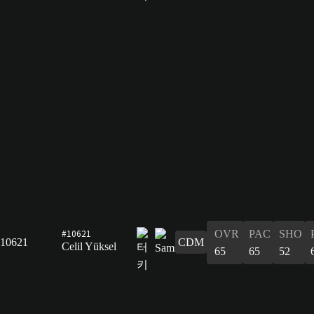
#10621
OVR
PAC
SHO
10621
CDM
Celil Yüksel
65
65
52