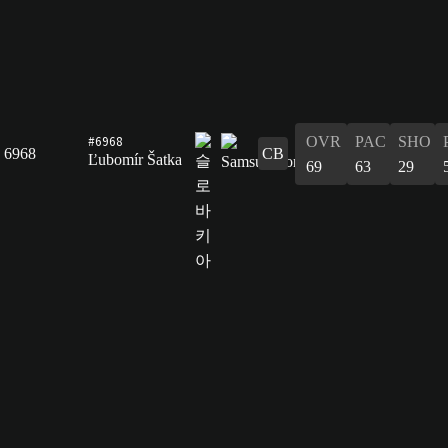
#6968
OVR
PAC
SHO
6968
CB
Ľubomír Šatka
69
63
29