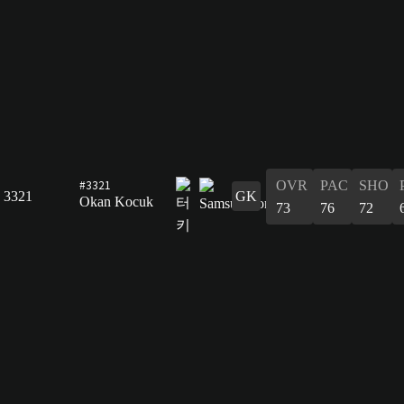
#3321
OVR
PAC
SHO
3321
GK
Okan Kocuk
73
76
72