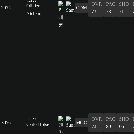
#2955
OVR
PAC
SHO
Olivier
2955
CDM
73
73
71
Ntcham
#3056
OVR
PAC
SHO
3056
MOC
Carlo Holse
73
80
66