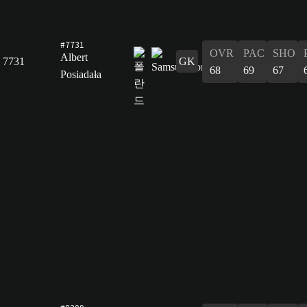
#7731
OVR
PAC
SHO
Albert
7731
GK
68
69
67
Posiadała