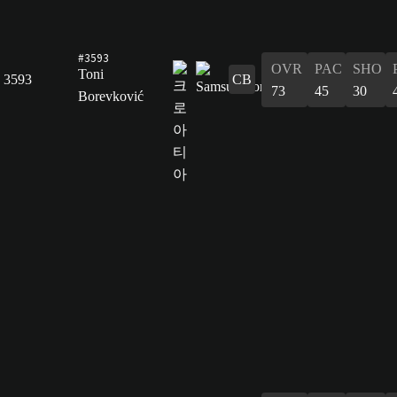
#3593
OVR
PAC
SHO
Toni
3593
CB
73
45
30
Borevković