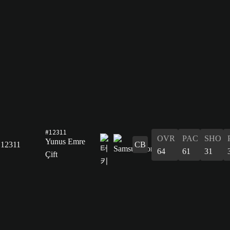
#12311
OVR
PAC
SHO
Yunus Emre
12311
CB
64
61
31
Çift