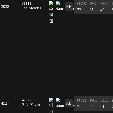
#3938
OVR
PAC
SHO
3938
RB
Joe Mendes
72
85
40
#4527
OVR
PAC
SHO
4527
RB
Zeki Yavru
71
65
61