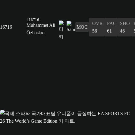
#16716
OVR
PAC
SHO
Muhammet Ali
16716
MOC
56
61
46
Özbaskıcı