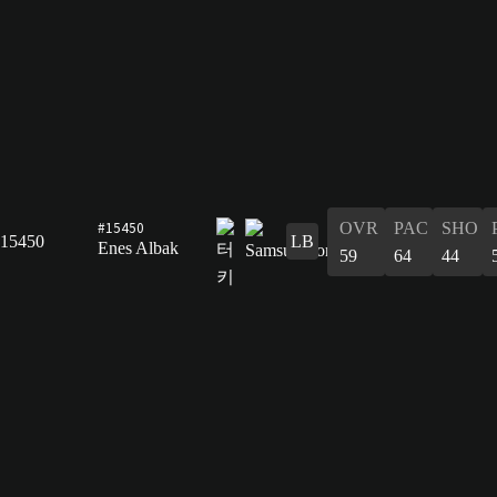
#15450
OVR
PAC
SHO
15450
LB
Enes Albak
59
64
44