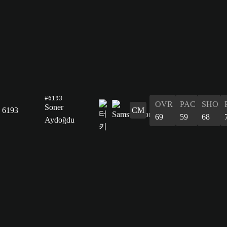
#6193
OVR
PAC
SHO
Soner
6193
CM
69
59
68
Aydoğdu