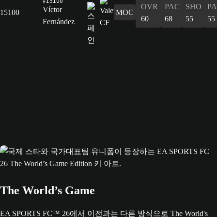
#15100
OVR
PAC
SHO
PA
Víctor
15100
MOC
60
68
55
55
Fernández
The World’s Game
EA SPORTS FC™ 26에서 이전과는 다른 방식으로 The World's