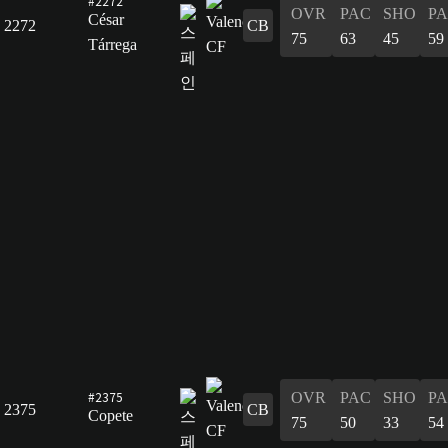
#2272
OVR
PAC
SHO
PA
César
2272
CB
75
63
45
59
Tárrega
#2375
OVR
PAC
SHO
PA
2375
CB
Copete
75
50
33
54