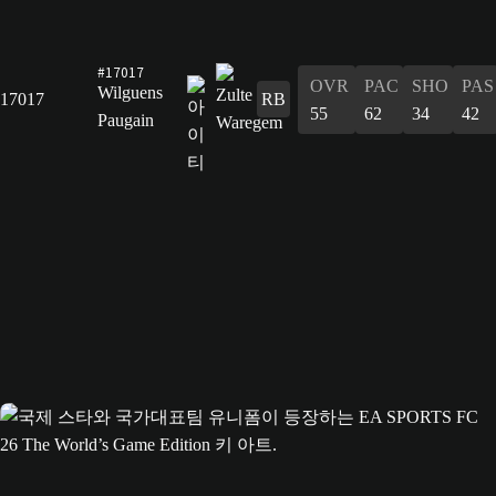
#17017
OVR
PAC
SHO
PAS
Wilguens
17017
RB
55
62
34
42
Paugain