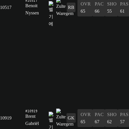
#10517
OVR
PAC
SHO
PAS
Benoit
10517
RB
65
66
55
61
Nyssen
#10919
OVR
PAC
SHO
PAS
Brent
10919
GK
65
67
62
57
Gabriël