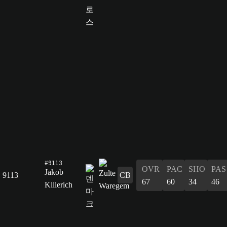
#9113
OVR
PAC
SHO
PAS
Jakob
9113
CB
67
60
34
46
Kiilerich