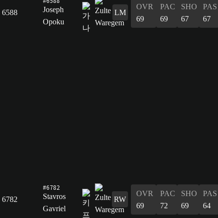
#6588
OVR
PAC
SHO
PAS
Joseph
6588
LM
69
69
67
67
Opoku
#6782
OVR
PAC
SHO
PAS
Stavros
6782
RW
69
72
69
64
Gavriel