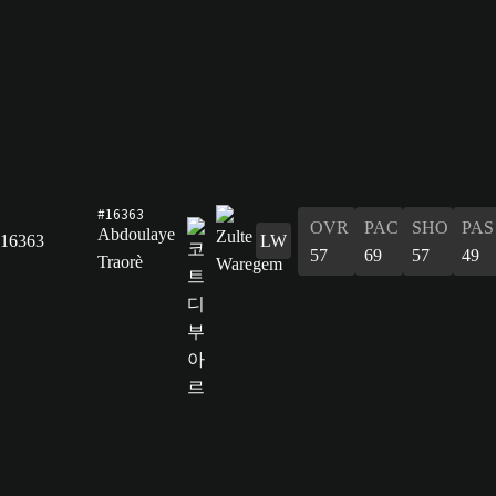
#16363
OVR
PAC
SHO
PAS
Abdoulaye
16363
LW
57
69
57
49
Traorè