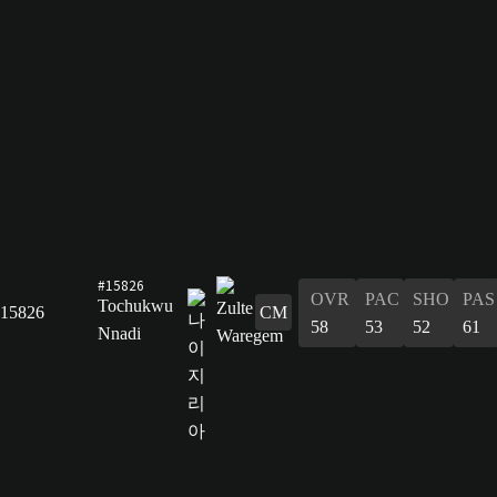
#15826
OVR
PAC
SHO
PAS
Tochukwu
15826
CM
58
53
52
61
Nnadi