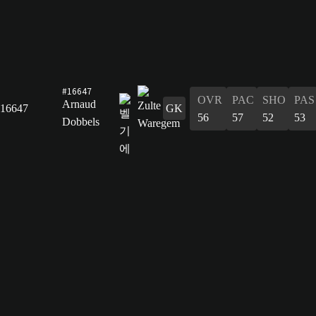
#16647
OVR
PAC
SHO
PAS
Arnaud
16647
GK
56
57
52
53
Dobbels