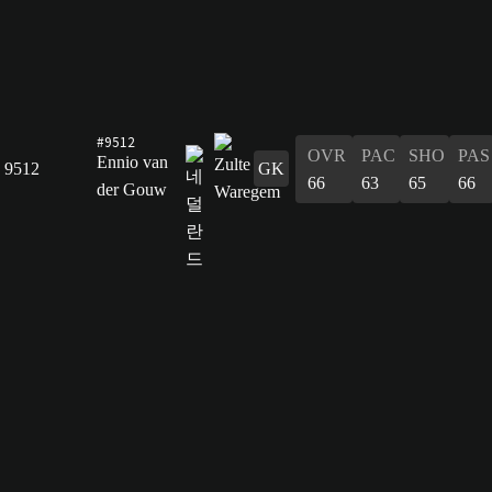
#9512
OVR
PAC
SHO
PAS
Ennio van
9512
GK
66
63
65
66
der Gouw