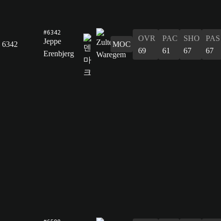
#6342
OVR
PAC
SHO
PAS
Jeppe
6342
MOC
69
61
67
67
Erenbjerg