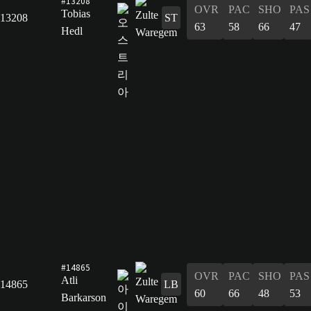
#13208
OVR
PAC
SHO
PAS
Tobias
13208
ST
63
58
66
47
Hedl
#14865
OVR
PAC
SHO
PAS
Atli
14865
LB
60
66
48
53
Barkarson