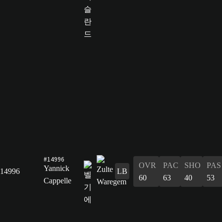
#14996
OVR
PAC
SHO
PAS
Yannick
14996
LB
60
63
40
53
Cappelle