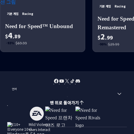
기본 게임
Racing
기본 게임
Racing
Need for Spee
Need for Speed™ Unbound
Remastered
4
2
$
.89
$
.99
$69.99
-93%
$29.99
-90%
언어
맨 위로 돌아가기
Mild Violence
Users Interact
Windows용 EA app