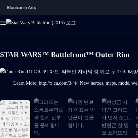
STAR WARS™ Battlefront™ Outer Rim
Outer Rim DLC의 키 아트. 타투인 자바의 성 뒤로 두 개의
Learn More: http://x.ea.com/3444 New heroes, maps, mode, weapons, star cards and more. Fight among the factories of Sullust and battle within Jabba the Hutt's palace on Tatooine in the Star Wars™