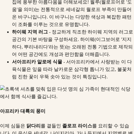
집에 풍부한 아름다움을 더해보세요! 월루(월로프어로 '도
움'을 의미)는 전통적으로 세네갈의 월로프 부족이 만들어
온 바구니입니다. 이 바구니는 다양한 색상과 복잡한 패턴
이 조화를 이루는 것으로 유명합니다.
하이웨 지역 러그
- 정교하게 직조한 하이웨 지역의 러그로
공간의 기본 바탕을 구성하세요. 하이웨(이그보어로 '지지
하다, 뿌리내리다'라는 뜻)는 오래된 전통 기법으로 제작되
어 어떤 공간에도 개성과 편안함을 더해줍니다.
서아프리카 알로에 식물
- 서아프리카에서 사랑받는 이 다
육식물은 잎을 따라 날카로운 삼각형 톱니가 있고, 불꽃처
럼 진한 꽃이 우뚝 솟아 있는 것이 특징입니다.
아프리카 대륙의 풍미
이제 심들은
닭다리
를 곁들인
졸로프 라이스
를 요리할 수 있습
니다. 이 음식은 세네갈, 나이지리아, 가나 등지에서 지역별로 변