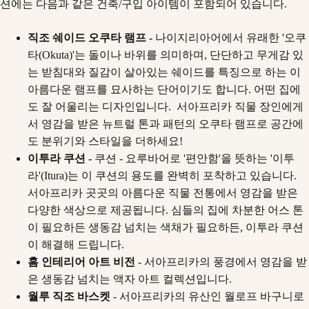
션에는 다음과 같은 건축/구입 아이템이 포함되어 있습니다.
직조 쉐이드 오쿠타 램프 -
나이지리아어에서 유래한 '오쿠
타(Okuta)'는 돌이나 바위를 의미하며, 단단하고 무게감 있
는 받침대와 질감이 살아있는 쉐이드를 특징으로 하는 이
아름다운 램프를 묘사하는 단어이기도 합니다. 어떤 집에
도 잘 어울리는 디자인입니다. 서아프리카 직물 장인에게
서 영감을 받은 뉴트럴 톤과 패턴의 오쿠타 램프로 공간에
도 분위기와 스타일을 더하세요!
이투라 쿠션 -
쿠션 - 요루바어로 '편안함'을 뜻하는 '이투
라'(Itura)는 이 쿠션의 용도를 완벽히 포착하고 있습니다.
서아프리카 곳곳의 아름다운 직물 전통에서 영감을 받은
다양한 색상으로 제공됩니다. 심들의 집에 차분한 어스 톤
이 필요하든 생동감 넘치는 색채가 필요하든, 이투라 쿠션
이 해결해 드립니다.
홈 인테리어 아트 비전
- 서아프리카의 풍경에서 영감을 받
은 생동감 넘치는 액자 아트 컬렉션입니다.
월루 직조 바스켓
- 서아프리카의 유산인 월로프 바구니로