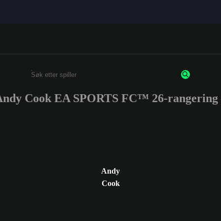
Andy Cook EA SPORTS FC™ 26-rangering 
Enter a minimum of 3 characters or numbers
Andy
Cook