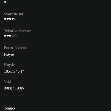
S
Svakeste fot
Tekniske finesser
Foretrukket fot
Høyre
Høyde
185cm / 6'1"
Vekt
90kg / 198lb
Tempo