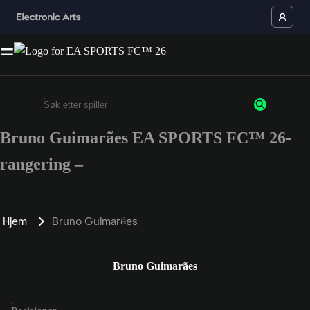
Bruno Guimarães EA SPORTS FC™ 26-
Enter a minimum of 3 characters or numbers
rangering –
Hjem
Bruno Guimarães
Bruno Guimarães