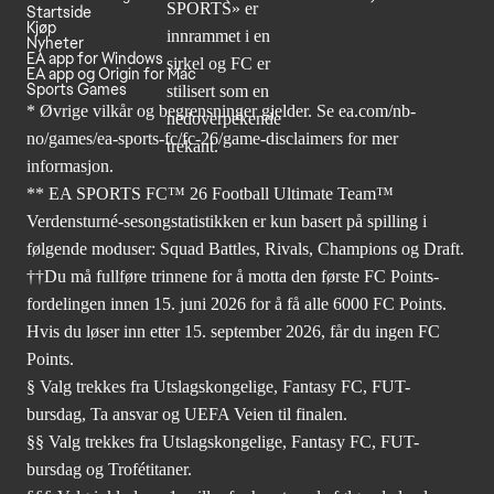
Startside
Kjøp
Nyheter
EA app for Windows
EA app og Origin for Mac
Sports Games
* Øvrige vilkår og begrensninger gjelder. Se
ea.com/nb-
no/games/ea-sports-fc/fc-26
/game-disclaimers for mer
informasjon.
** EA SPORTS FC™ 26 Football Ultimate Team™
Verdensturné-sesongstatistikken er kun basert på spilling i
følgende moduser: Squad Battles, Rivals, Champions og Draft.
††Du må fullføre trinnene for å motta den første FC Points-
fordelingen innen 15. juni 2026 for å få alle 6000 FC Points.
Hvis du løser inn etter 15. september 2026, får du ingen FC
Points.
§ Valg trekkes fra Utslagskongelige, Fantasy FC, FUT-
bursdag, Ta ansvar og UEFA Veien til finalen.
§§ Valg trekkes fra Utslagskongelige, Fantasy FC, FUT-
bursdag og Trofétitaner.