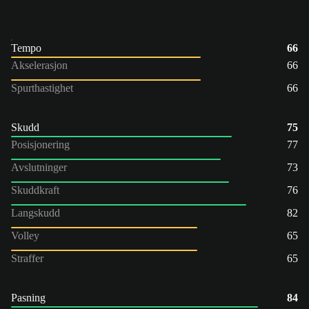
Tempo
66
Akselerasjon
66
Spurthastighet
66
Skudd
75
Posisjonering
77
Avslutninger
73
Skuddkraft
76
Langskudd
82
Volley
65
Straffer
65
Pasning
84