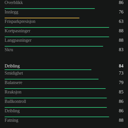
Overblikk
86
Innlegg
76
Frisparkpresisjon
63
Kortpasninger
88
Langpasninger
88
Skru
83
Dribling
84
Smidighet
73
Balansere
79
Reaksjon
85
Ballkontroll
86
Dribling
86
Fatning
88