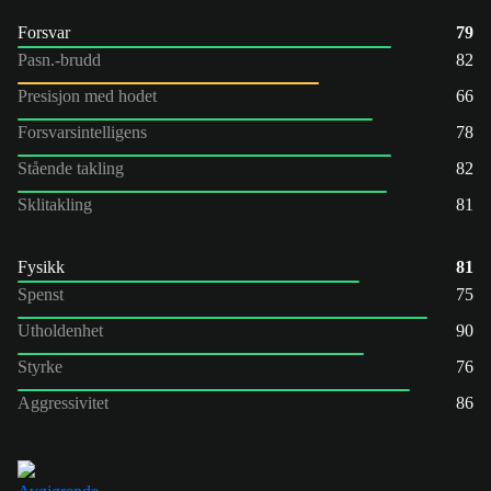
Forsvar
79
Pasn.-brudd
82
Presisjon med hodet
66
Forsvarsintelligens
78
Stående takling
82
Sklitakling
81
Fysikk
81
Spenst
75
Utholdenhet
90
Styrke
76
Aggressivitet
86