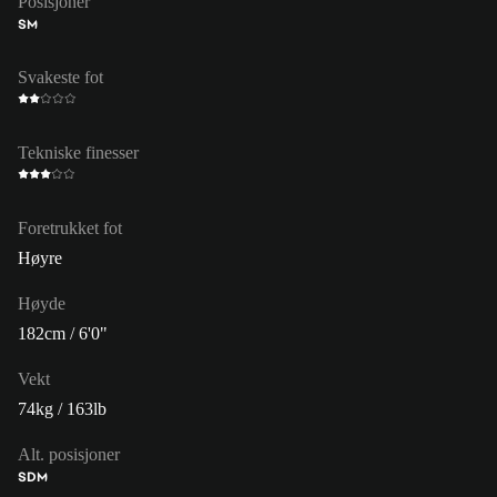
Posisjoner
SM
Svakeste fot
Tekniske finesser
Foretrukket fot
Høyre
Høyde
182cm / 6'0"
Vekt
74kg / 163lb
Alt. posisjoner
SDM