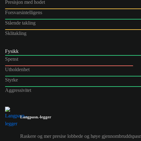
Presisjon med hodet
Forsvarsintelligens
Stående takling
Sklitakling
Fysikk
Spenst
Utholdenhet
Styrke
Aggressivitet
Langpasn.-legger
Raskere og mer presise lobbede og høye gjennombruddspasn