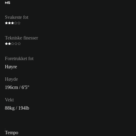
MS
Svakeste fot
Tekniske finesser
Foretrukket fot
Høyre
Høyde
196cm / 6'5"
Vekt
88kg / 194lb
Tempo