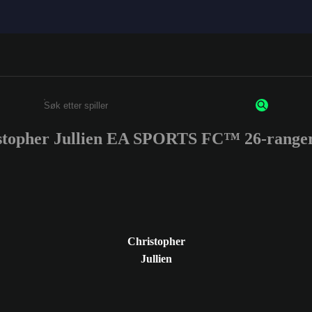
stopher Jullien EA SPORTS FC™ 26-ranger
Enter a minimum of 3 characters or numbers
Christopher
Jullien