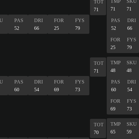
TMP
SKU
TOT
71
71
71
U
PAS
DRI
FOR
FYS
PAS
DRI
52
66
25
79
52
66
FOR
FYS
25
79
TMP
SKU
TOT
48
48
71
U
PAS
DRI
FOR
FYS
PAS
DRI
60
54
69
73
60
54
FOR
FYS
69
73
TMP
SKU
TOT
65
59
70