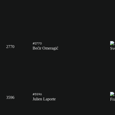
#2770
2770
Bećir Omeragić
#3596
3596
Julien Laporte