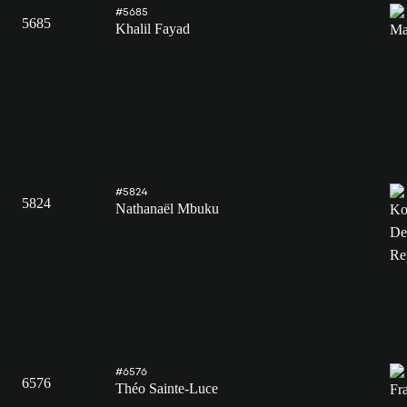
#5685
5685
Khalil Fayad
#5824
5824
Nathanaël Mbuku
#6576
6576
Théo Sainte-Luce