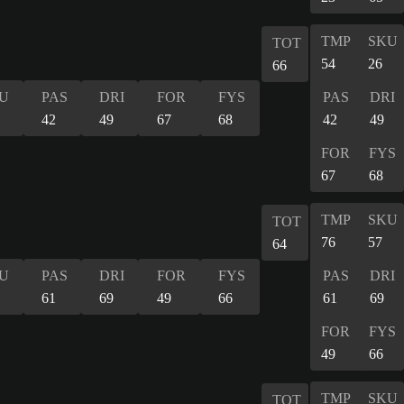
TMP
SKU
TOT
54
26
66
U
PAS
DRI
FOR
FYS
PAS
DRI
42
49
67
68
42
49
FOR
FYS
67
68
TMP
SKU
TOT
76
57
64
U
PAS
DRI
FOR
FYS
PAS
DRI
61
69
49
66
61
69
FOR
FYS
49
66
TMP
SKU
TOT