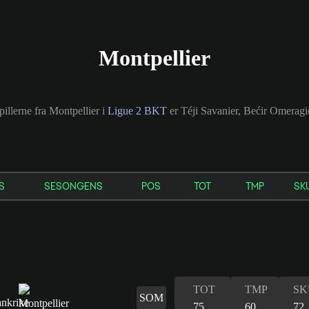
Montpellier
pillerne fra Montpellier i
Ligue 2 BKT
er Téji Savanier, Bećir Omeragi
S
SESONGENS
POS
TOT
TMP
SK
TOT
TMP
SK
SOM
75
60
72