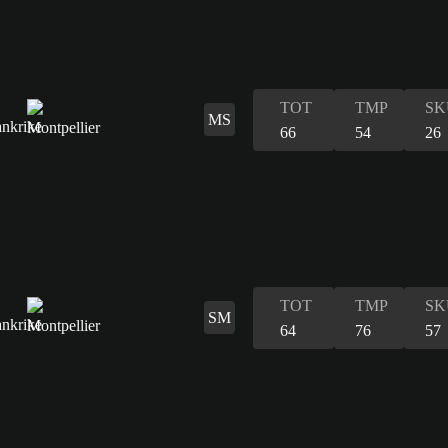
TOT
TMP
SK
MS
66
54
26
TOT
TMP
SK
SM
64
76
57