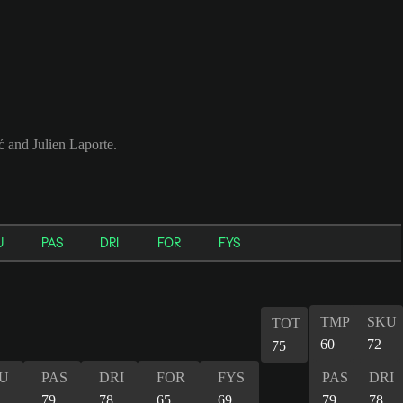
ć and Julien Laporte.
U
PAS
DRI
FOR
FYS
TMP
SKU
TOT
60
72
75
U
PAS
DRI
FOR
FYS
PAS
DRI
79
78
65
69
79
78