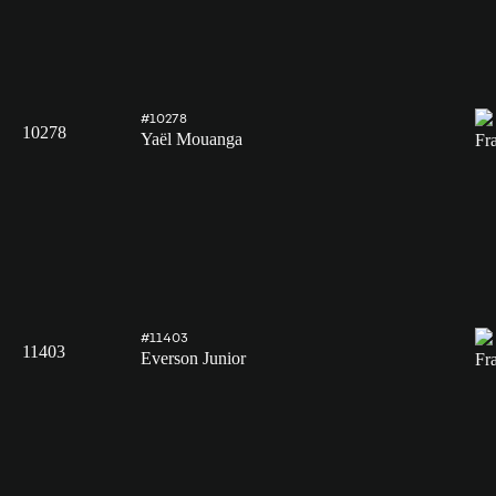
#10278
10278
Yaël Mouanga
#11403
11403
Everson Junior