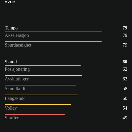
VV
HM
Tempo
79
Akselerasjon
79
Spurthastighet
79
Skudd
60
Posisjonering
62
Avslutninger
63
Skuddkraft
58
Langskudd
60
Volley
54
Straffer
49