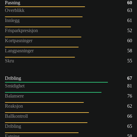
Pasning
60
Overblikk
63
Innlegg
61
Frisparkpresisjon
52
Kortpasninger
60
Langpasninger
58
Skru
55
Dribling
67
Smidighet
81
Balansere
76
Reaksjon
62
Ballkontroll
66
Dribling
65
Fatning
58