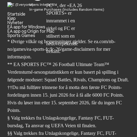
Users Interact
In-game Purchases (Includes Random Items)
Startside
Kjøp
Nyheter
EA app for Windows
EA app og Origin for Mac
Sports Games
* Øvrige vilkår og begrensninger gjelder. Se
ea.com/nb-
no/games/ea-sports-fc/fc-26
/game-disclaimers for mer
informasjon.
** EA SPORTS FC™ 26 Football Ultimate Team™
Verdensturné-sesongstatistikken er kun basert på spilling i
følgende moduser: Squad Battles, Rivals, Champions og Draft.
††Du må fullføre trinnene for å motta den første FC Points-
fordelingen innen 15. juni 2026 for å få alle 6000 FC Points.
Hvis du løser inn etter 15. september 2026, får du ingen FC
Points.
§ Valg trekkes fra Utslagskongelige, Fantasy FC, FUT-
bursdag, Ta ansvar og UEFA Veien til finalen.
§§ Valg trekkes fra Utslagskongelige, Fantasy FC, FUT-