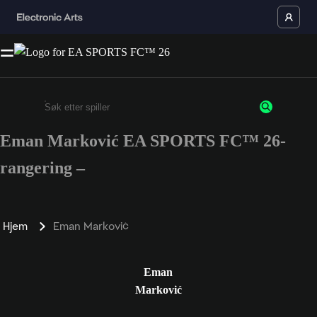
Eman Marković EA SPORTS FC™ 26-
Enter a minimum of 3 characters or numbers
rangering –
Hjem
Eman Marković
Eman
Marković