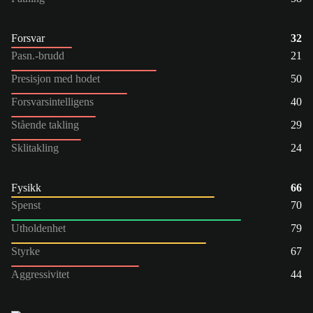
Forsvar
32
Pasn.-brudd
21
Presisjon med hodet
50
Forsvarsintelligens
40
Stående takling
29
Sklitakling
24
Fysikk
66
Spenst
70
Utholdenhet
79
Styrke
67
Aggressivitet
44