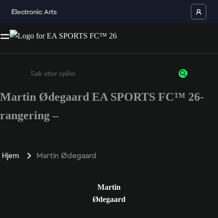
Martin Ødegaard EA SPORTS FC™ 26-
Enter a minimum of 3 characters or numbers
rangering –
Hjem
Martin Ødegaard
Martin
Ødegaard