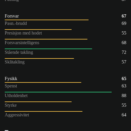
Forsvar
67
Pasn.-brudd
69
Presisjon med hodet
55
Forsvarsintelligens
68
Stående takling
72
Sklitakling
57
Fysikk
65
Spenst
63
Utholdenhet
88
Styrke
55
Aggressivitet
64