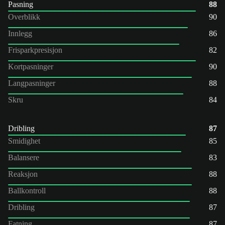
Pasning
88
Overblikk
90
Innlegg
86
Frisparkpresisjon
82
Kortpasninger
90
Langpasninger
88
Skru
84
Dribling
87
Smidighet
85
Balansere
83
Reaksjon
88
Ballkontroll
88
Dribling
87
Fatning
87