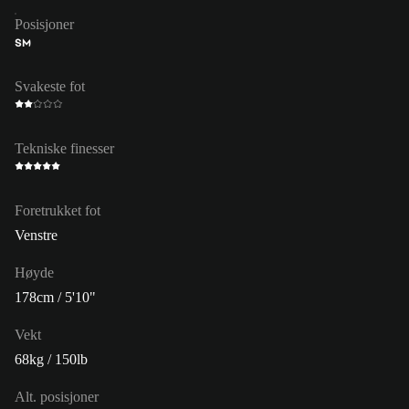
Posisjoner
SM
Svakeste fot
Tekniske finesser
Foretrukket fot
Venstre
Høyde
178cm / 5'10"
Vekt
68kg / 150lb
Alt. posisjoner