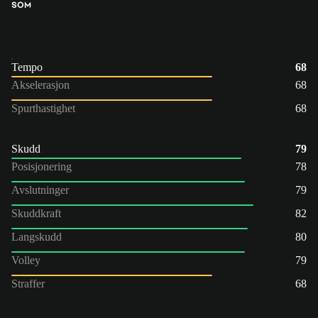
SOM
Tempo
68
Akselerasjon
68
Spurthastighet
68
Skudd
79
Posisjonering
78
Avslutninger
79
Skuddkraft
82
Langskudd
80
Volley
79
Straffer
68