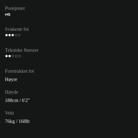
Posisjoner
MS
Svakeste fot
Tekniske finesser
Foretrukket fot
Høyre
Høyde
188cm / 6'2"
Vekt
76kg / 168lb