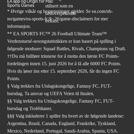
EA app og Origin for Mac
Sports Games
* Øvrige vilkår og begrensninger gjelder. Se
ea.com/nb-
no/games/ea-sports-fc/fc-26
/game-disclaimers for mer
informasjon.
** EA SPORTS FC™ 26 Football Ultimate Team™
Verdensturné-sesongstatistikken er kun basert på spilling i
følgende moduser: Squad Battles, Rivals, Champions og Draft.
††Du må fullføre trinnene for å motta den første FC Points-
fordelingen innen 15. juni 2026 for å få alle 6000 FC Points.
Hvis du løser inn etter 15. september 2026, får du ingen FC
Points.
§ Valg trekkes fra Utslagskongelige, Fantasy FC, FUT-
bursdag, Ta ansvar og UEFA Veien til finalen.
§§ Valg trekkes fra Utslagskongelige, Fantasy FC, FUT-
bursdag og Trofétitaner.
§§§ Valg inkluderer 1 spiller fra hvert av de følgende landene:
Argentina, Brasil, Canada, England, Frankrike, Tyskland,
Mexico, Nederland, Portugal, Saudi-Arabia, Spania, USA.