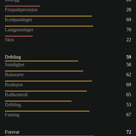
Frisparkpresisjon
28
Kortpasninger
69
Langpasninger
70
Skru
22
Dribling
59
Smidighet
58
Balansere
62
Reaksjon
69
Ballkontroll
65
Dribling
53
Fatning
67
Forsvar
72