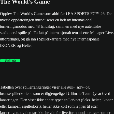
The World’s Game
Opplev The World’s Game som aldri før i EA SPORTS FC™ 26. Den
nyeste oppdateringen introduserer en helt ny internasjonal
turneringsmodus med 48 landslag, sammen med nye autentiske
stadioner å spille på. Ta fatt på internasjonalt tematiserte Manager Live-
utfordringer, og gå inn i Spillerkarriere med nye internasjonale
IKONER og Helter.
Spill nå
Tabellen over spillerrangeringer viser alle gull-, sølv- og
bronsespillerkortene som er tilgjengelige i Ultimate Team {year} ved
lanseringen. Den viser ikke andre typer spillerkort (f.eks. helter, ikoner
eller kampanjespillerkort), heller ikke kort som legges til etter
lanseringen, og den tar ikke høyde for live-formoppdateringer som er