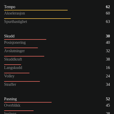
Tempo
62
Akselerasjon
60
Spurthastighet
63
Skudd
30
Posisjonering
40
Avslutninger
32
Skuddkraft
38
Langskudd
16
Volley
24
Straffer
34
Pasning
52
Overblikk
45
Innlegg
28