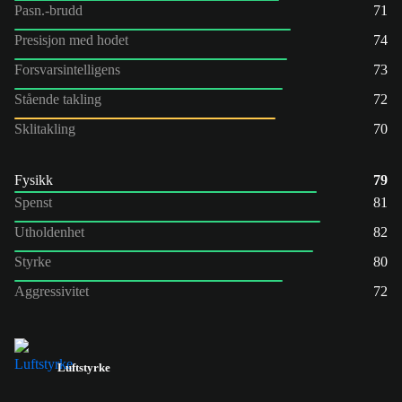
Pasn.-brudd
71
Presisjon med hodet
74
Forsvarsintelligens
73
Stående takling
72
Sklitakling
70
Fysikk
79
Spenst
81
Utholdenhet
82
Styrke
80
Aggressivitet
72
Luftstyrke