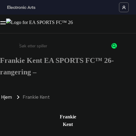
Frankie Kent EA SPORTS FC™ 26-
Enter a minimum of 3 characters or numbers
rangering –
Hjem
Frankie Kent
Frankie
Kent