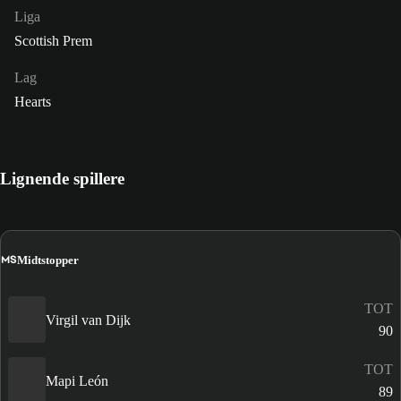
Liga
Scottish Prem
Lag
Hearts
Lignende spillere
MS
Midtstopper
TOT
Virgil van Dijk
90
TOT
Mapi León
89