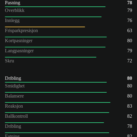
Pasning
78
Overblikk
79
Innlegg
76
Frisparkpresisjon
63
Kortpasninger
80
Langpasninger
79
Skru
72
Dribling
80
Smidighet
80
Balansere
80
Reaksjon
83
Ballkontroll
82
Dribling
78
Fatning
82