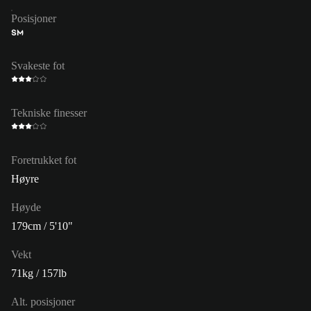
Posisjoner
SM
Svakeste fot
Tekniske finesser
Foretrukket fot
Høyre
Høyde
179cm / 5'10"
Vekt
71kg / 157lb
Alt. posisjoner