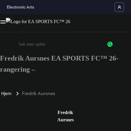
Fredrik Aursnes EA SPORTS FC™ 26-
Enter a minimum of 3 characters or numbers
rangering –
Hjem
Fredrik Aursnes
Fredrik
Aursnes