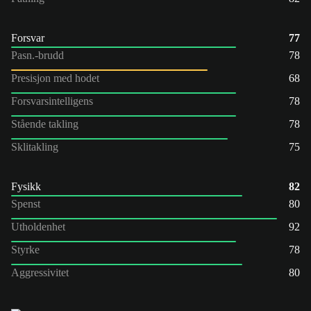
Forsvar
77
Pasn.-brudd
78
Presisjon med hodet
68
Forsvarsintelligens
78
Stående takling
78
Sklitakling
75
Fysikk
82
Spenst
80
Utholdenhet
92
Styrke
78
Aggressivitet
80