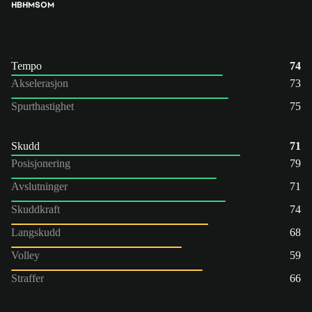
HB
HM
SOM
Tempo
74
Akselerasjon
73
Spurthastighet
75
Skudd
71
Posisjonering
79
Avslutninger
71
Skuddkraft
74
Langskudd
68
Volley
59
Straffer
66