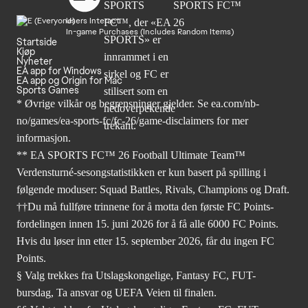
Users Interact
In-game Purchases (Includes Random Items)
Startside
Kjøp
Nyheter
EA app for Windows
EA app og Origin for Mac
Sports Games
* Øvrige vilkår og begrensninger gjelder. Se
ea.com/nb-
no/games/ea-sports-fc/fc-26
/game-disclaimers for mer
informasjon.
** EA SPORTS FC™ 26 Football Ultimate Team™
Verdensturné-sesongstatistikken er kun basert på spilling i
følgende moduser: Squad Battles, Rivals, Champions og Draft.
††Du må fullføre trinnene for å motta den første FC Points-
fordelingen innen 15. juni 2026 for å få alle 6000 FC Points.
Hvis du løser inn etter 15. september 2026, får du ingen FC
Points.
§ Valg trekkes fra Utslagskongelige, Fantasy FC, FUT-
bursdag, Ta ansvar og UEFA Veien til finalen.