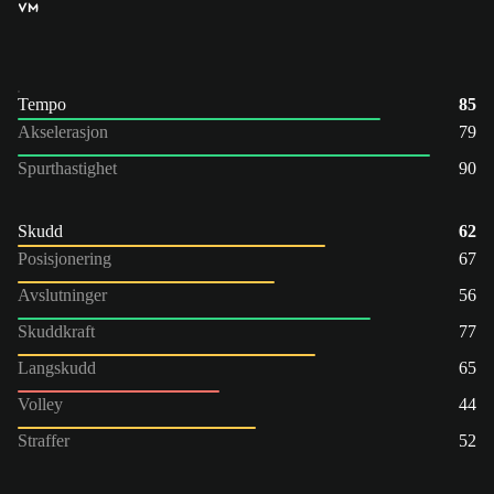
VM
Tempo
85
Akselerasjon
79
Spurthastighet
90
Skudd
62
Posisjonering
67
Avslutninger
56
Skuddkraft
77
Langskudd
65
Volley
44
Straffer
52