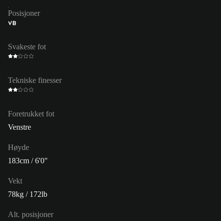
Posisjoner
VB
Svakeste fot
Tekniske finesser
Foretrukket fot
Venstre
Høyde
183cm / 6'0"
Vekt
78kg / 172lb
Alt. posisjoner