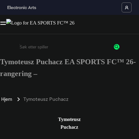
Tymoteusz Puchacz EA SPORTS FC™ 26-
Enter a minimum of 3 characters or numbers
rangering –
Hjem
Tymoteusz Puchacz
Tymoteusz
Puchacz