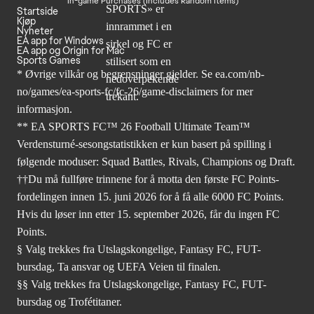
In-game Purchases (Includes Random Items)
Startside
Kjøp
Nyheter
EA app for Windows
EA app og Origin for Mac
Sports Games
* Øvrige vilkår og begrensninger gjelder. Se
ea.com/nb-
no/games/ea-sports-fc/fc-26
/game-disclaimers for mer
informasjon.
** EA SPORTS FC™ 26 Football Ultimate Team™
Verdensturné-sesongstatistikken er kun basert på spilling i
følgende moduser: Squad Battles, Rivals, Champions og Draft.
††Du må fullføre trinnene for å motta den første FC Points-
fordelingen innen 15. juni 2026 for å få alle 6000 FC Points.
Hvis du løser inn etter 15. september 2026, får du ingen FC
Points.
§ Valg trekkes fra Utslagskongelige, Fantasy FC, FUT-
bursdag, Ta ansvar og UEFA Veien til finalen.
§§ Valg trekkes fra Utslagskongelige, Fantasy FC, FUT-
bursdag og Trofétitaner.