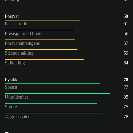
Forsvar
59
Pasn.-brudd
61
Presisjon med hodet
56
Forsvarsintelligens
57
Stående takling
59
Sklitakling
64
Fysikk
78
Spenst
77
Utholdenhet
85
Styrke
75
Aggressivitet
78