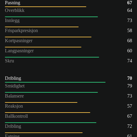
Pasning
67
Overblikk
64
Innlegg
73
Frisparkpresisjon
58
Kortpasninger
68
Langpasninger
60
Skru
74
Dribling
70
Smidighet
79
Balansere
73
Reaksjon
57
Ballkontroll
67
Dribling
72
Fatning
61