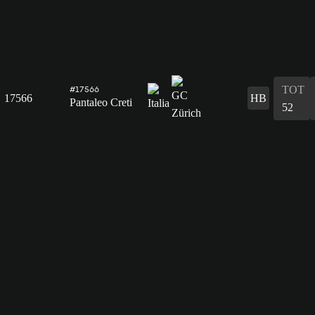
TOT
#17566
17566
HB
Pantaleo Creti
52