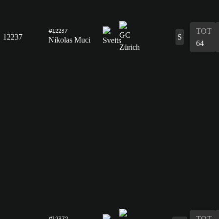
TOT
#12237
12237
S
Nikolas Muci
64
TOT
#12372