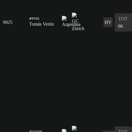
TOT
#9925
9925
HV
Tomás Verón
66
TOT
#10058