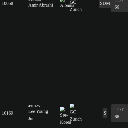
10058
SDM
Amir Abrashi
66
#10169
TOT
Lee Young
10169
S
66
Jun