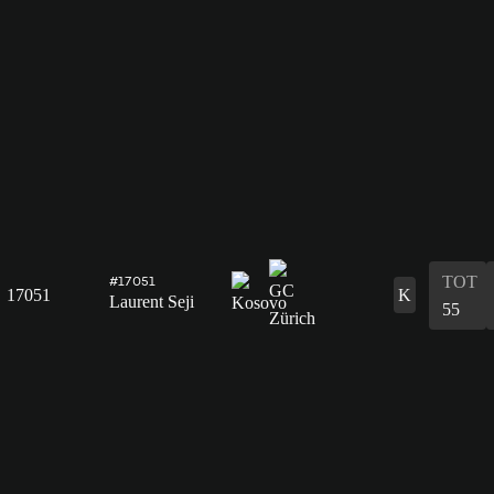
TOT
#17051
17051
K
Laurent Seji
55