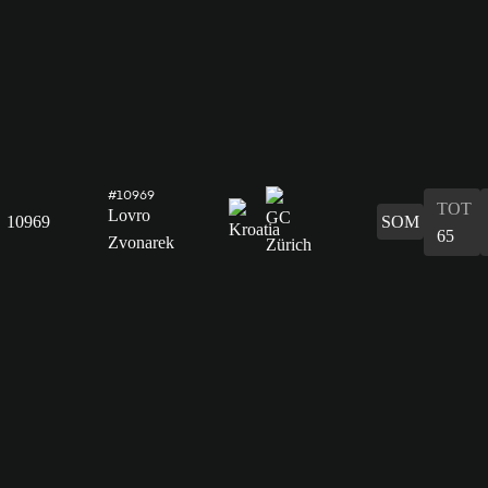
#10969
TOT
Lovro
10969
SOM
65
Zvonarek