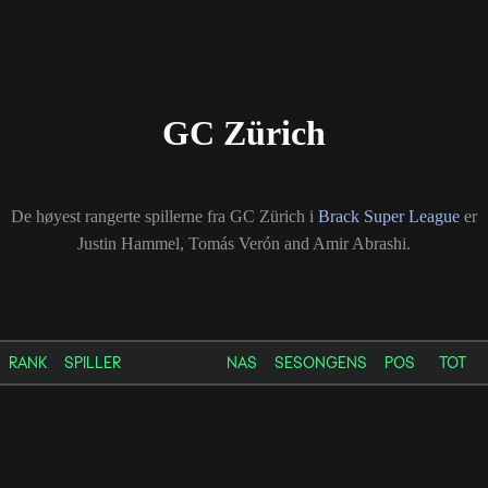
GC Zürich
De høyest rangerte spillerne fra GC Zürich i
Brack Super League
er
Justin Hammel, Tomás Verón and Amir Abrashi.
RANK
SPILLER
NAS
SESONGENS
POS
TOT