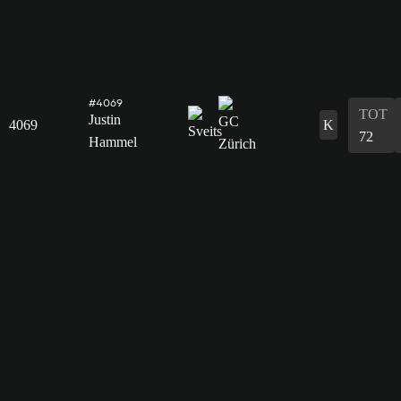
#4069
TOT
Justin
4069
K
72
Hammel