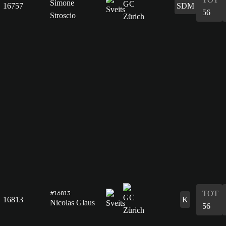
Simone
16757
SDM
56
Stroscio
TOT
#16813
16813
K
Nicolas Glaus
56