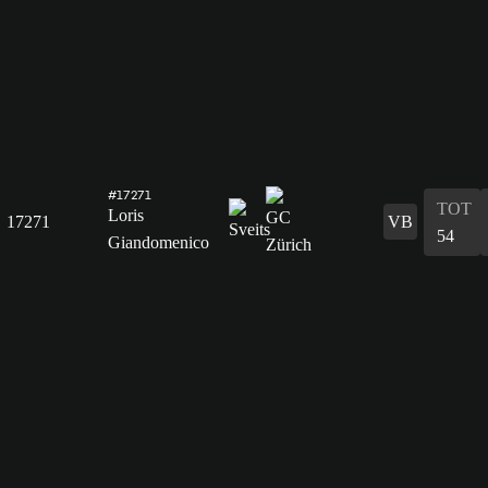
#17271
TOT
Loris
17271
VB
54
Giandomenico