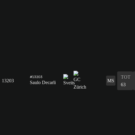
TOT
#13203
13203
MS
Saulo Decarli
63