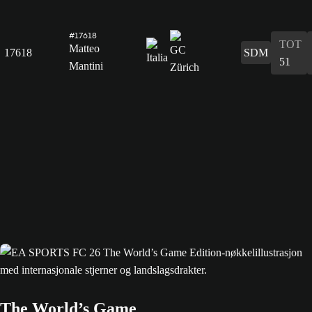
#17618
TOT
Matteo
17618
SDM
51
Mantini
The World’s Game