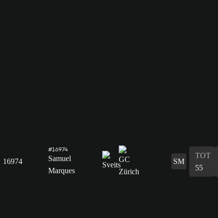
#16974
TOT
Samuel
16974
SM
55
Marques