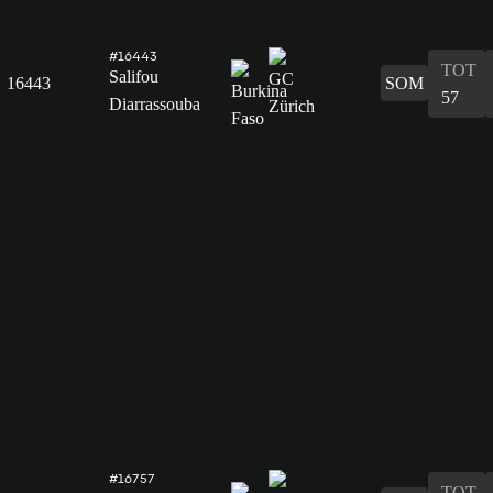
#16443
TOT
Salifou
16443
SOM
57
Diarrassouba
#16757
TOT