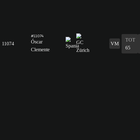
#11074
TOT
Óscar
11074
VM
65
Clemente