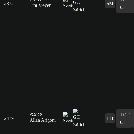
12372
SM
Tim Meyer
63
TOT
#12479
12479
HB
Allan Arigoni
63