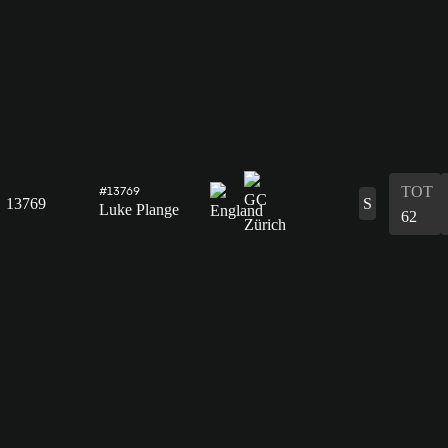
TOT
#13769
13769
S
Luke Plange
62