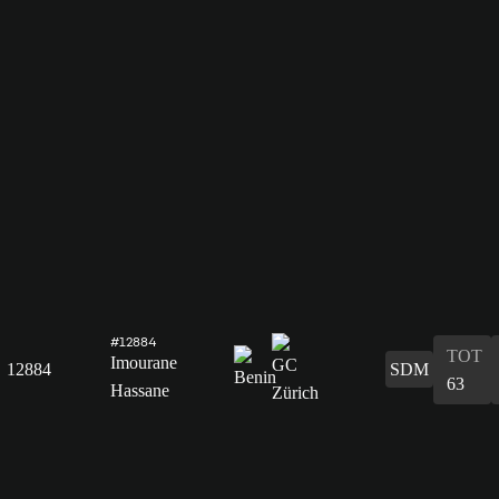
#12884
TOT
Imourane
12884
SDM
63
Hassane