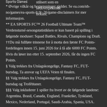
Sports Games
* Øvrige vilkår og begrensninger gjelder. Se
ea.com/nb-
no/games/ea-sports-fc/fc-26
/game-disclaimers for mer
informasjon.
** EA SPORTS FC™ 26 Football Ultimate Team™
Verdensturné-sesongstatistikken er kun basert på spilling i
følgende moduser: Squad Battles, Rivals, Champions og Draft.
††Du må fullføre trinnene for å motta den første FC Points-
fordelingen innen 15. juni 2026 for å få alle 6000 FC Points.
Hvis du løser inn etter 15. september 2026, får du ingen FC
Points.
§ Valg trekkes fra Utslagskongelige, Fantasy FC, FUT-
bursdag, Ta ansvar og UEFA Veien til finalen.
§§ Valg trekkes fra Utslagskongelige, Fantasy FC, FUT-
bursdag og Trofétitaner.
§§§ Valg inkluderer 1 spiller fra hvert av de følgende landene:
Argentina, Brasil, Canada, England, Frankrike, Tyskland,
Mexico, Nederland, Portugal, Saudi-Arabia, Spania, USA.