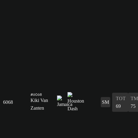
#6068
TOT
TM
Kiki Van
6068
SM
69
75
Zanten