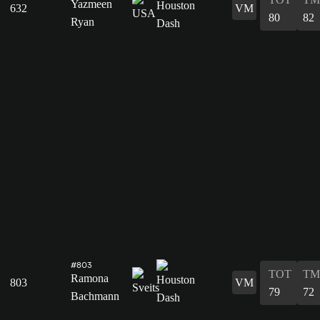
Yazmeen
632
VM
80
82
Ryan
#803
TOT
TM
Ramona
803
VM
79
72
Bachmann