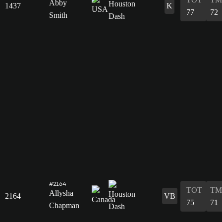
Abby
1437
K
77
72
Smith
#2164
TOT
TM
Allysha
2164
VB
75
71
Chapman