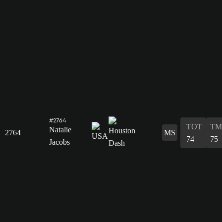
#2764
TOT
TM
Natalie
2764
MS
74
75
Jacobs