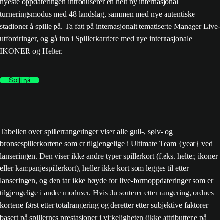
nyeste oppdateringen introduserer en helt ny internasjonal
turneringsmodus med 48 landslag, sammen med nye autentiske
stadioner å spille på. Ta fatt på internasjonalt tematiserte Manager Live-
utfordringer, og gå inn i Spillerkarriere med nye internasjonale
IKONER og Helter.
Spill nå
Tabellen over spillerrangeringer viser alle gull-, sølv- og
bronsespillerkortene som er tilgjengelige i Ultimate Team {year} ved
lanseringen. Den viser ikke andre typer spillerkort (f.eks. helter, ikoner
eller kampanjespillerkort), heller ikke kort som legges til etter
lanseringen, og den tar ikke høyde for live-formoppdateringer som er
tilgjengelige i andre moduser. Hvis du sorterer etter rangering, ordnes
kortene først etter totalrangering og deretter etter subjektive faktorer
basert på spillernes prestasjoner i virkeligheten (ikke attributtene på