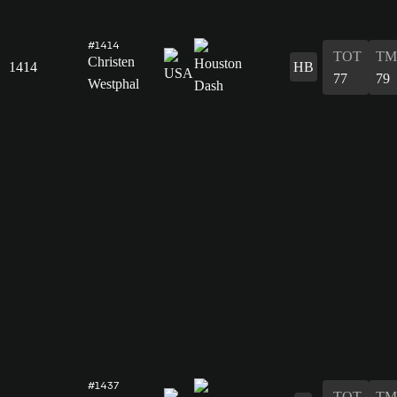
#1414
TOT
TM
Christen
1414
HB
77
79
Westphal
#1437
TOT
TM