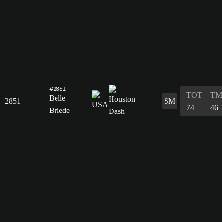
#2851
TOT
TM
Belle
2851
SM
74
46
Briede