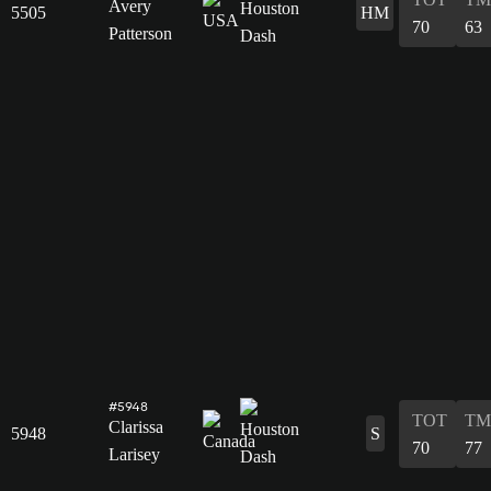
Avery
5505
HM
70
63
Patterson
#5948
TOT
TM
Clarissa
5948
S
70
77
Larisey