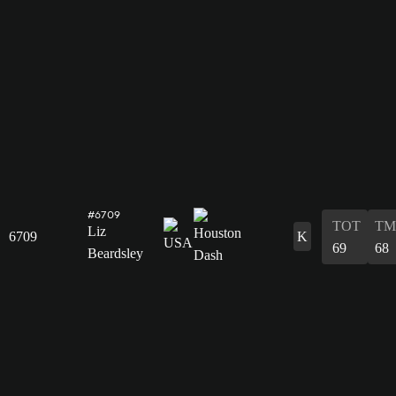
#6709
TOT
TM
Liz
6709
K
69
68
Beardsley