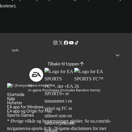
kortene).
Språk
Tilbake til toppen
Users Interact
In-game Purchases (Includes Random Items)
Startside
Kjøp
Nyheter
EA app for Windows
EA app og Origin for Mac
Sports Games
* Øvrige vilkår og begrensninger gjelder. Se
ea.com/nb-
no/games/ea-sports-fc/fc-26
/game-disclaimers for mer