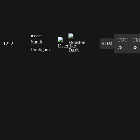
#1222
TOT
TM
Sarah
1222
SDM
78
38
Puntigam