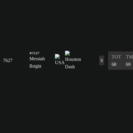
#7627
TOT
TM
Messiah
7627
S
68
69
Bright