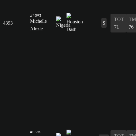
#4393
TOT
TM
Michelle
4393
S
71
76
Alozie
#5505
TOT
TM