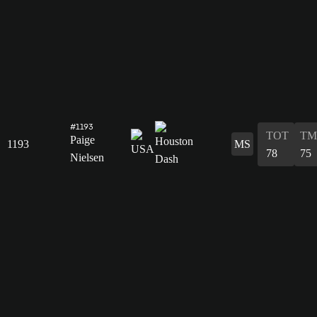
#1193
TOT
TM
Paige
1193
MS
78
75
Nielsen