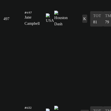
#497
TOT
TM
Jane
497
K
81
79
Campbell
#632
TOT
TM