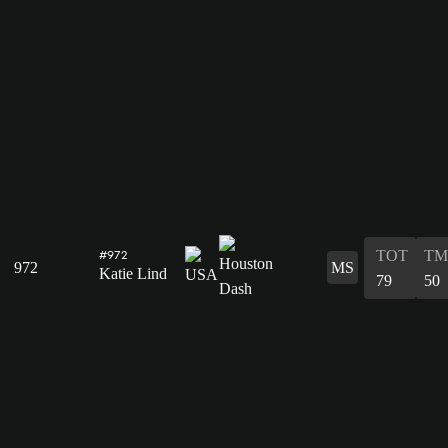
TOT
TM
#972
972
MS
Katie Lind
79
50