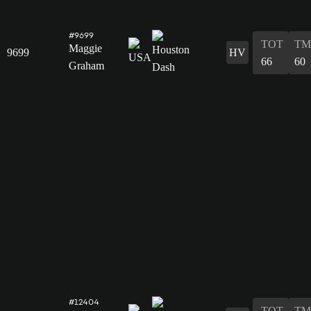
#9699
TOT
TM
Maggie
9699
HV
66
60
Graham
#12404
TOT
TM