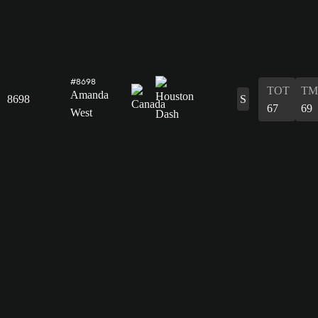
#8698
TOT
TM
Amanda
8698
S
67
69
West