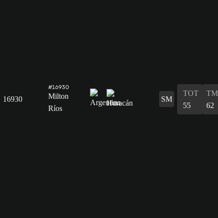
#16930
TOT
TM
Milton
16930
SM
55
62
Ríos