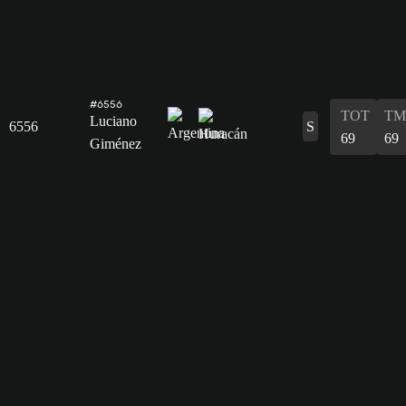
#6556
TOT
TM
Luciano
6556
S
69
69
Giménez