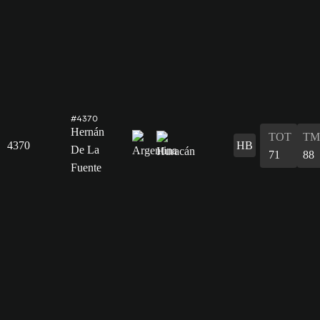
#4370
Hernán
TOT
TM
4370
HB
De La
71
88
Fuente