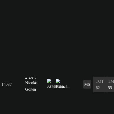
#14037
TOT
TM
Nicolás
14037
MS
62
55
Goitea