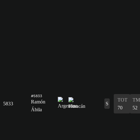
#5833
TOT
TM
Ramón
5833
S
70
52
Ábila