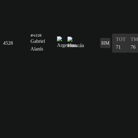
#4528
TOT
TM
Gabriel
4528
HM
71
76
Alanís