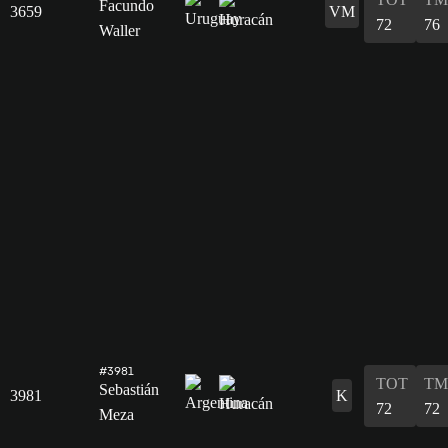
Facundo
3659
VM
72
76
Waller
#3981
TOT
TM
Sebastián
3981
K
72
72
Meza