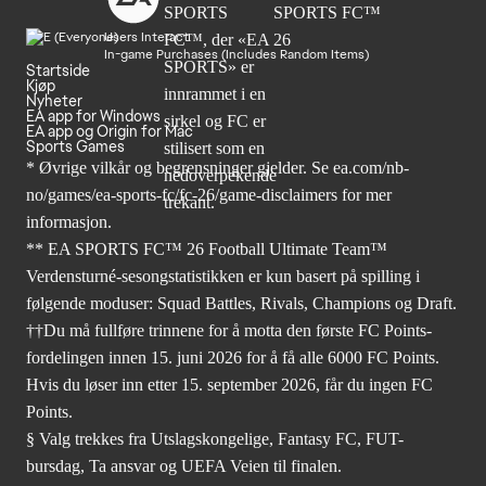
Users Interact
In-game Purchases (Includes Random Items)
Startside
Kjøp
Nyheter
EA app for Windows
EA app og Origin for Mac
Sports Games
* Øvrige vilkår og begrensninger gjelder. Se
ea.com/nb-
no/games/ea-sports-fc/fc-26
/game-disclaimers for mer
informasjon.
** EA SPORTS FC™ 26 Football Ultimate Team™
Verdensturné-sesongstatistikken er kun basert på spilling i
følgende moduser: Squad Battles, Rivals, Champions og Draft.
††Du må fullføre trinnene for å motta den første FC Points-
fordelingen innen 15. juni 2026 for å få alle 6000 FC Points.
Hvis du løser inn etter 15. september 2026, får du ingen FC
Points.
§ Valg trekkes fra Utslagskongelige, Fantasy FC, FUT-
bursdag, Ta ansvar og UEFA Veien til finalen.