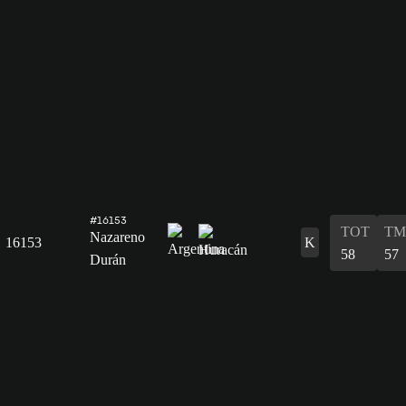
#16153
TOT
TM
Nazareno
16153
K
58
57
Durán