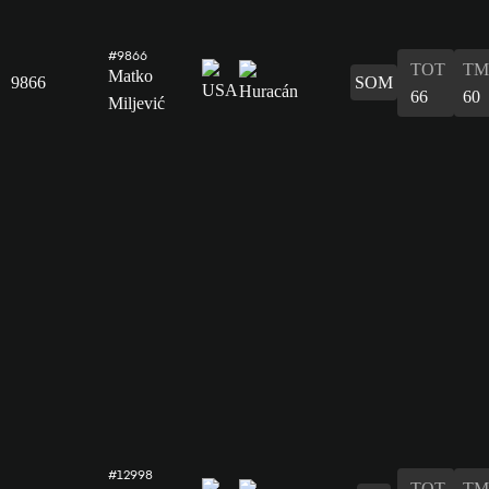
#9866
TOT
TM
Matko
9866
SOM
66
60
Miljević
#12998
TOT
TM