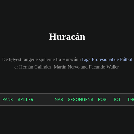
Huracán
De høyest rangerte spillerne fra Huracán i
Liga Profesional de Fútbol
er Hernán Galíndez, Martín Nervo and Facundo Waller.
RANK
SPILLER
NAS
SESONGENS
POS
TOT
TM