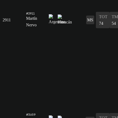
#2911
TOT
TM
Martín
2911
MS
74
54
Nervo
#3659
TOT
TM