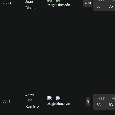
Juan
7653
VM
68
75
Bisanz
#7721
TOT
TM
Eric
7721
S
68
83
Ramírez