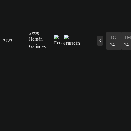
#2723
TOT
TM
Hernán
2723
K
74
74
Galíndez