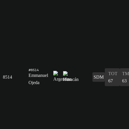
#8514
TOT
TM
Emmanuel
8514
SDM
67
63
Ojeda