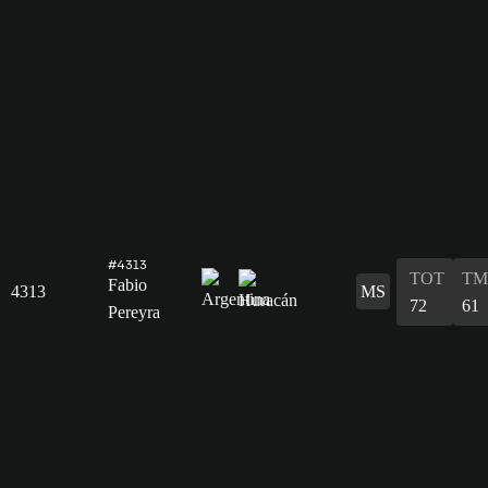
#4313
TOT
TM
Fabio
4313
MS
72
61
Pereyra