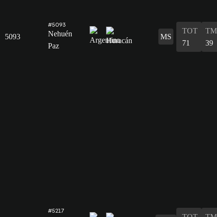
#5093
TOT
TM
Nehuén
5093
MS
71
39
Paz
#5217
TOT
TM