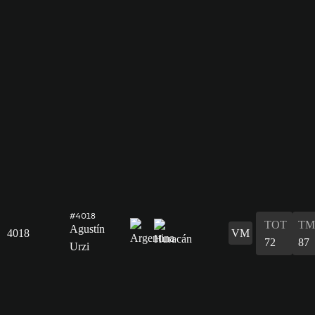
#4018
TOT
TM
Agustín
4018
VM
72
87
Urzi