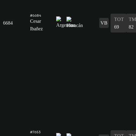
#6684
TOT
TM
Cesar
6684
VB
69
82
Ibañez
#7653
TOT
TM