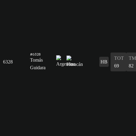
#6328
TOT
TM
Tomás
6328
HB
69
82
Guidara