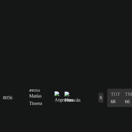
#8056
TOT
TM
Matías
8056
S
68
66
Tissera