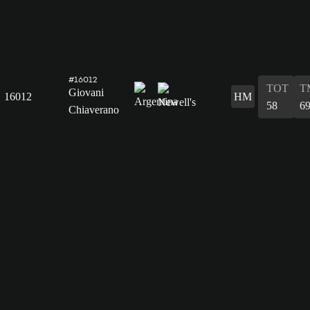
#16012
TOT
T
Giovani
16012
HM
58
6
Chiaverano