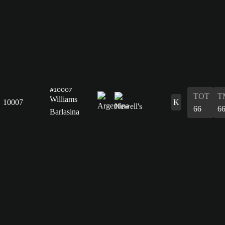
#10007
TOT
T
Williams
10007
K
66
6
Barlasina