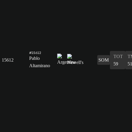
#15612
TOT
T
Pablo
15612
SOM
59
5
Altamirano