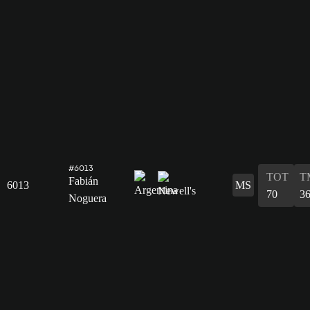
#6013
TOT
T
Fabián
6013
MS
70
3
Noguera