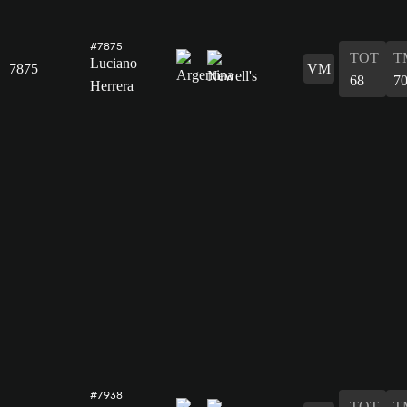
#7875
TOT
T
Luciano
7875
VM
68
7
Herrera
#7938
TOT
T