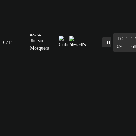
#6734
TOT
T
Jherson
6734
HB
69
6
Mosquera