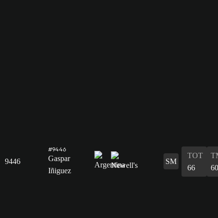
#9446
TOT
T
Gaspar
9446
SM
66
6
Iñiguez