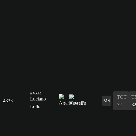
#4333
TOT
T
Luciano
4333
MS
72
3
Lollo