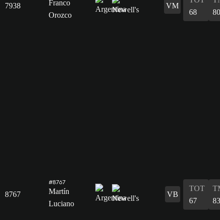
Franco
7938
VM
68
8
Orozco
#8767
TOT
T
Martín
8767
VB
67
8
Luciano