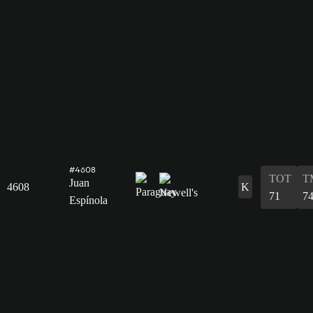
#4608
TOT
T
Juan
4608
K
71
7
Espínola