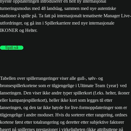
nyeste oppdateringen introduserer en helt ny internasjonal
turneringsmodus med 48 landslag, sammen med nye autentiske
stadioner å spille på. Ta fatt på internasjonalt tematiserte Manager Live-
utfordringer, og gå inn i Spillerkarriere med nye internasjonale
IKONER og Helter.
Spill nå
Tabellen over spillerrangeringer viser alle gull-, sølv- og
bronsespillerkortene som er tilgjengelige i Ultimate Team {year} ved
lanseringen. Den viser ikke andre typer spillerkort (f.eks. helter, ikoner
eller kampanjespillerkort), heller ikke kort som legges til etter
lanseringen, og den tar ikke høyde for live-formoppdateringer som er
tilgjengelige i andre moduser. Hvis du sorterer etter rangering, ordnes
kortene først etter totalrangering og deretter etter subjektive faktorer
basert på spillernes prestasjoner i virkeligheten (ikke attributtene på