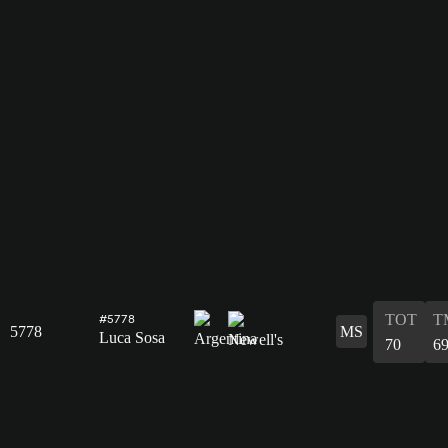
TOT
T
#5778
5778
MS
Luca Sosa
70
6