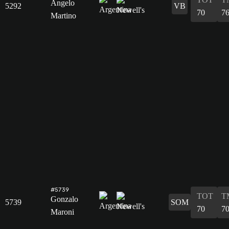
Ángelo
5292
VB
70
7
Martino
#5739
TOT
T
Gonzalo
5739
SOM
70
7
Maroni