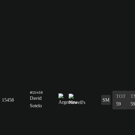
#15458
TOT
T
David
15458
SM
59
5
Sotelo