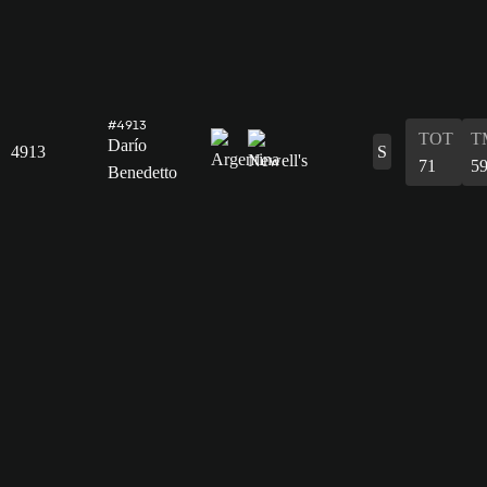
#4913
TOT
T
Darío
4913
S
71
5
Benedetto