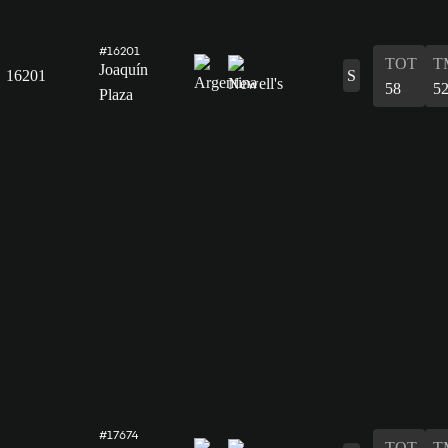
#16201
TOT
T
Joaquín
16201
S
58
5
Plaza
#17674
TOT
T