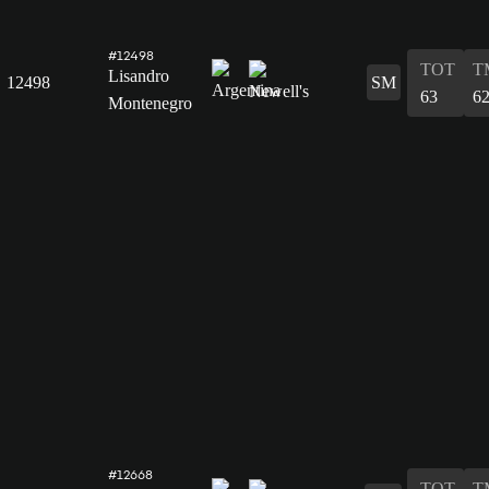
#12498
TOT
T
Lisandro
12498
SM
63
6
Montenegro
#12668
TOT
T