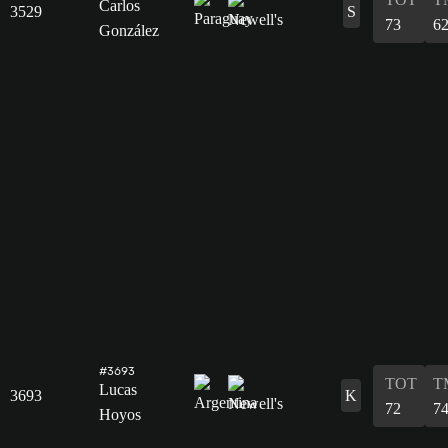
Carlos
3529
S
73
6
González
#3693
TOT
T
Lucas
3693
K
72
7
Hoyos