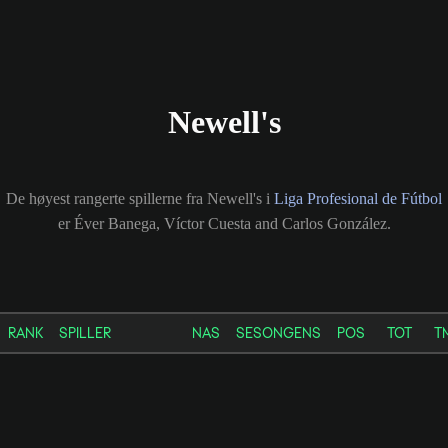
Newell's
De høyest rangerte spillerne fra Newell's i
Liga Profesional de Fútbol
er Éver Banega, Víctor Cuesta and Carlos González.
RANK
SPILLER
NAS
SESONGENS
POS
TOT
T