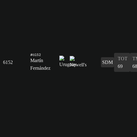
#6152
TOT
T
Martín
6152
SDM
69
6
Fernández