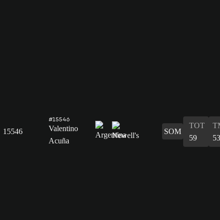
#15546
TOT
T
Valentino
15546
SOM
59
5
Acuña