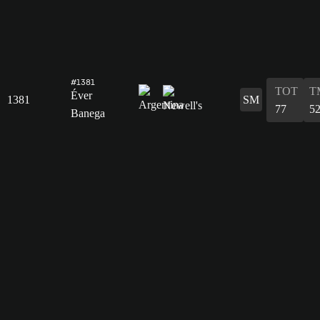
#1381
TOT
T
Éver
1381
SM
77
5
Banega