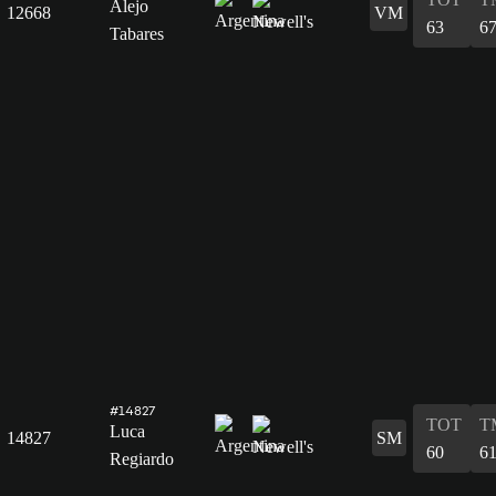
Alejo
12668
VM
63
6
Tabares
#14827
TOT
T
Luca
14827
SM
60
6
Regiardo