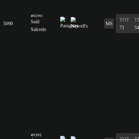
#5090
TOT
T
Saúl
5090
MS
71
5
Salcedo
#5292
TOT
T