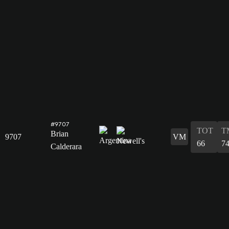
#9707
TOT
T
Brian
9707
VM
66
7
Calderara