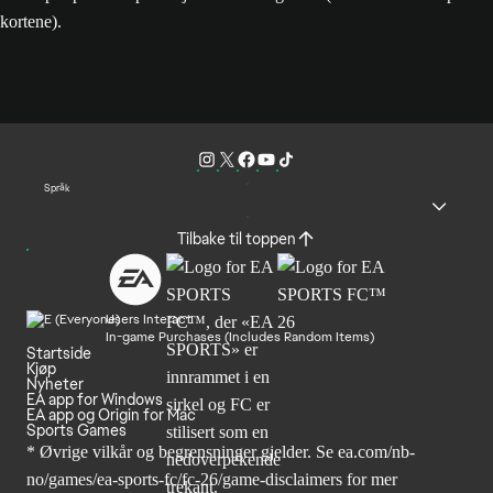
kortene).
Språk
Tilbake til toppen
Users Interact
In-game Purchases (Includes Random Items)
Startside
Kjøp
Nyheter
EA app for Windows
EA app og Origin for Mac
Sports Games
* Øvrige vilkår og begrensninger gjelder. Se
ea.com/nb-
no/games/ea-sports-fc/fc-26
/game-disclaimers for mer