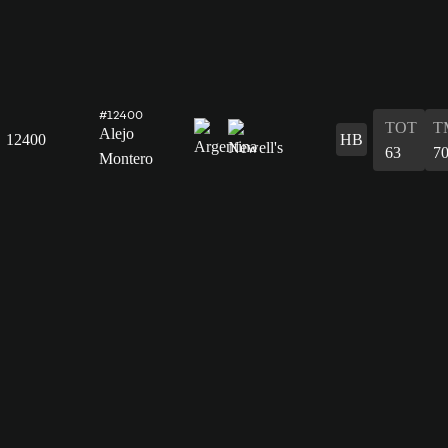
#12400
TOT
T
Alejo
12400
HB
63
7
Montero