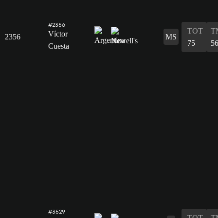
#2356
TOT
T
Víctor
2356
MS
75
5
Cuesta
#3529
TOT
T