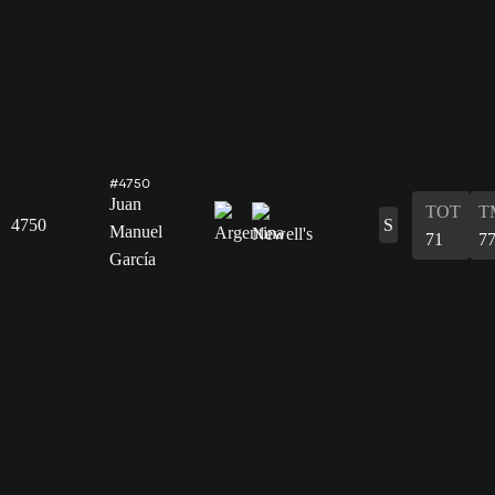
#4750
Juan
TOT
T
4750
S
Manuel
71
7
García