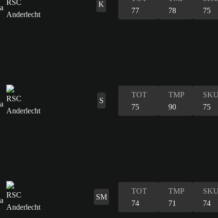
K
77
78
75
TOT
TMP
SK
S
75
90
75
TOT
TMP
SK
SM
74
71
74