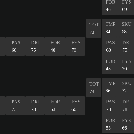
FOR
FYS
46
69
TMP
SKU
TOT
84
68
73
U
PAS
DRI
FOR
FYS
PAS
DRI
68
75
48
70
68
75
FOR
FYS
48
70
TMP
SKU
TOT
66
72
73
U
PAS
DRI
FOR
FYS
PAS
DRI
73
78
53
66
73
78
FOR
FYS
53
66