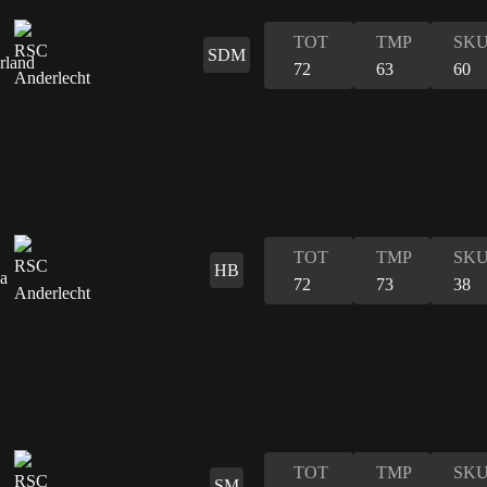
TOT
TMP
SK
SDM
72
63
60
TOT
TMP
SK
HB
72
73
38
TOT
TMP
SK
SM