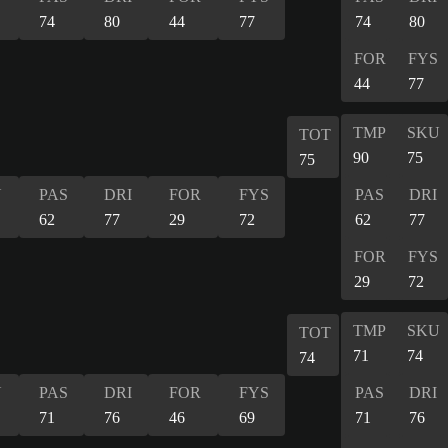
74
80
44
77
74
80
FOR
FYS
44
77
TMP
SKU
TOT
90
75
75
U
PAS
DRI
FOR
FYS
PAS
DRI
62
77
29
72
62
77
FOR
FYS
29
72
TMP
SKU
TOT
71
74
74
U
PAS
DRI
FOR
FYS
PAS
DRI
71
76
46
69
71
76