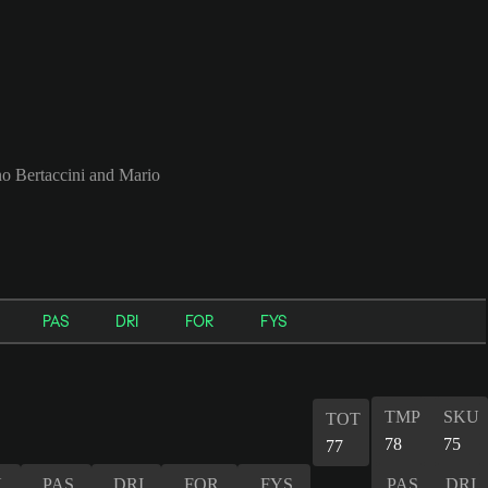
o Bertaccini and Mario
PAS
DRI
FOR
FYS
TMP
SKU
TOT
78
75
77
U
PAS
DRI
FOR
FYS
PAS
DRI