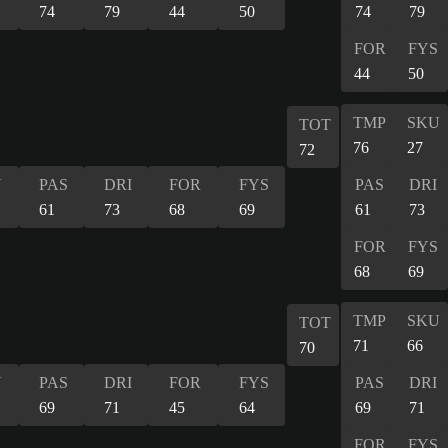
74
79
44
50
74
79
FOR
FYS
44
50
TMP
SKU
TOT
76
27
72
U
PAS
DRI
FOR
FYS
PAS
DRI
61
73
68
69
61
73
FOR
FYS
68
69
TMP
SKU
TOT
71
66
70
U
PAS
DRI
FOR
FYS
PAS
DRI
69
71
45
64
69
71
FOR
FYS