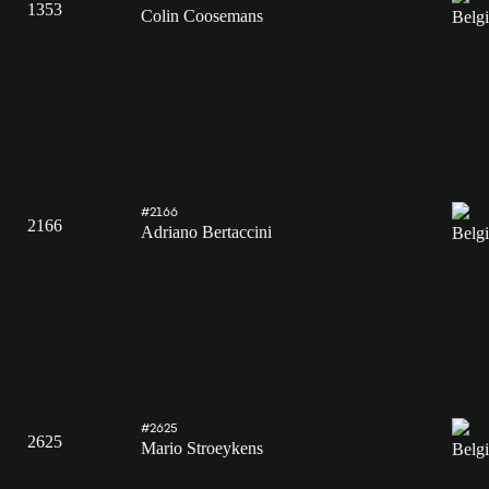
1353
Colin Coosemans
#2166
2166
Adriano Bertaccini
#2625
2625
Mario Stroeykens