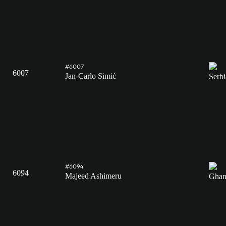
#6007
6007
Jan-Carlo Simić
#6094
6094
Majeed Ashimeru