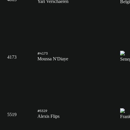
Yari Verschaeren
#4173
4173
Moussa N'Diaye
#5519
5519
Alexis Flips