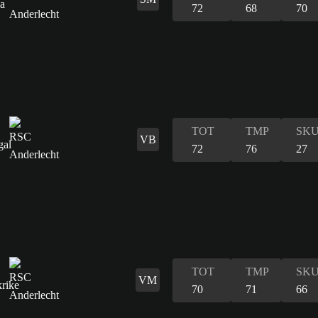
72
68
70
TOT
TMP
SK
VB
72
76
27
TOT
TMP
SK
VM
70
71
66