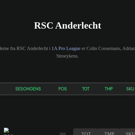
RSC Anderlecht
llerne fra RSC Anderlecht i
1A Pro League
er Colin Coosemans, Adrian
Stroeykens.
SESONGENS
POS
TOT
TMP
SKU
TOT
TMP
SK