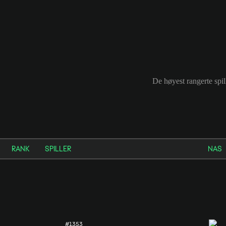
De høyest rangerte spi
RANK
SPILLER
NAS
#1353