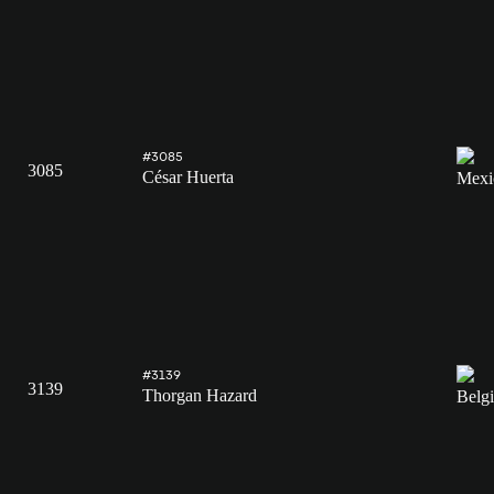
#3085
3085
César Huerta
#3139
3139
Thorgan Hazard