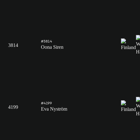
#3814
3814
Oona Siren
#4199
4199
Eva Nyström