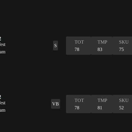
TOT
TMP
SKU
S
78
83
75
TOT
TMP
SKU
VB
78
81
52