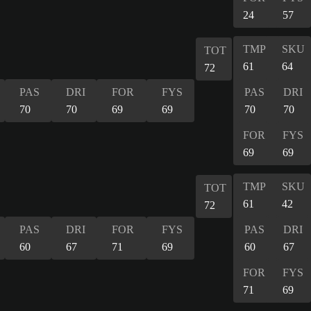
24
57
TMP
SKU
TOT
61
64
72
PAS
DRI
FOR
FYS
PAS
DRI
70
70
69
69
70
70
FOR
FYS
69
69
TMP
SKU
TOT
61
42
72
PAS
DRI
FOR
FYS
PAS
DRI
60
67
71
69
60
67
FOR
FYS
71
69