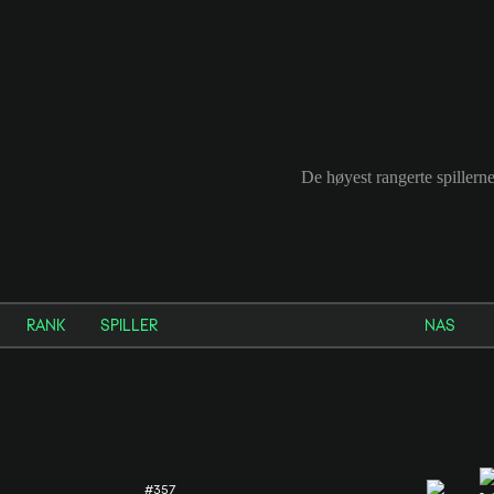
De høyest rangerte spiller
RANK
SPILLER
NAS
#357