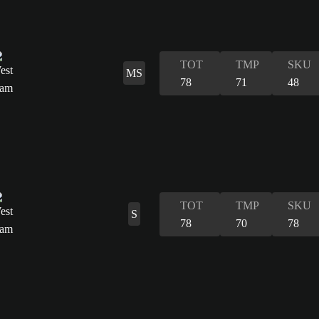
TOT
TMP
SKU
MS
78
71
48
TOT
TMP
SKU
S
78
70
78