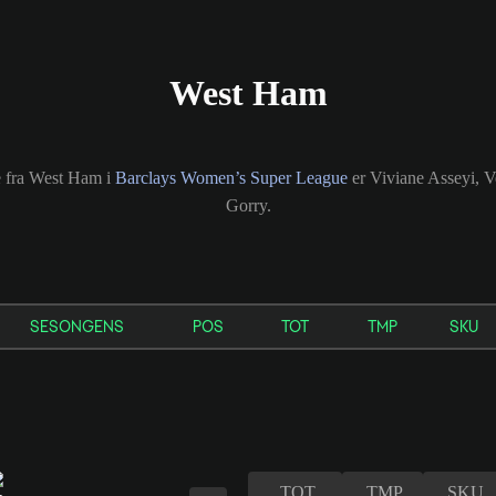
West Ham
ne fra West Ham i
Barclays Women’s Super League
er Viviane Asseyi, 
Gorry.
SESONGENS
POS
TOT
TMP
SKU
TOT
TMP
SKU