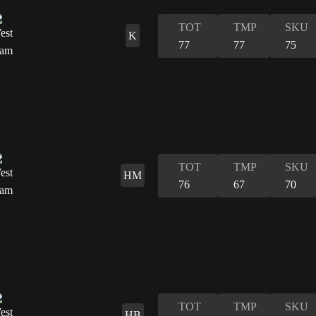
TOT
TMP
SKU
K
77
77
75
TOT
TMP
SKU
HM
76
67
70
TOT
TMP
SKU
HB