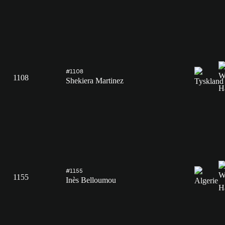
#1108
1108
Shekiera Martinez
#1155
1155
Inès Belloumou