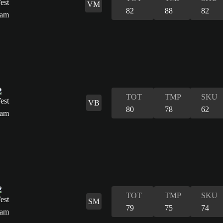
VM
82
88
82
TOT
TMP
SKU
VB
80
78
62
TOT
TMP
SKU
SM
79
75
74