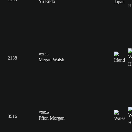
Yu Endo
#2138
2138
Megan Walsh
#3516
3516
Ffion Morgan