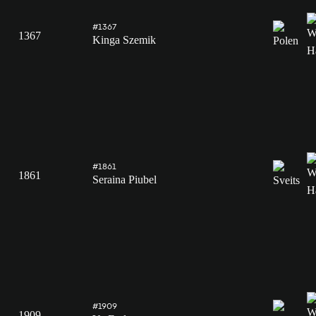
#1367
1367
Kinga Szemik
#1861
1861
Seraina Piubel
#1909
1909