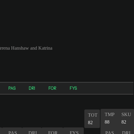
Verena Hanshaw and Katrina
PAS
DRI
FOR
FYS
TMP
SKU
TOT
88
82
82
PAS
DRI
FOR
FYS
PAS
DRI