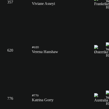
357
Viviane Asseyi
#620
620
Verena Hanshaw
#776
776
Katrina Gorry