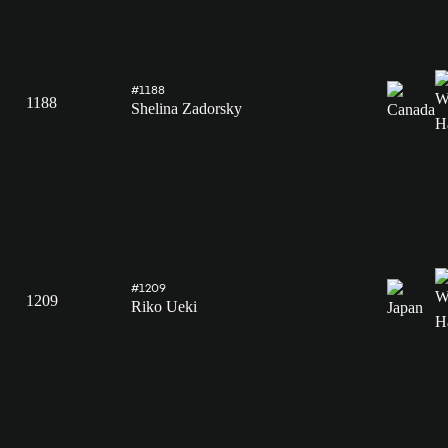
#1188
1188
Shelina Zadorsky
#1209
1209
Riko Ueki