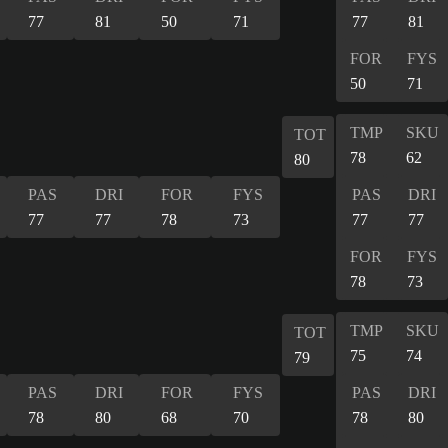
77
81
50
71
77
81
FOR
FYS
50
71
TMP
SKU
TOT
78
62
80
PAS
DRI
FOR
FYS
PAS
DRI
77
77
78
73
77
77
FOR
FYS
78
73
TMP
SKU
TOT
75
74
79
PAS
DRI
FOR
FYS
PAS
DRI
78
80
68
70
78
80