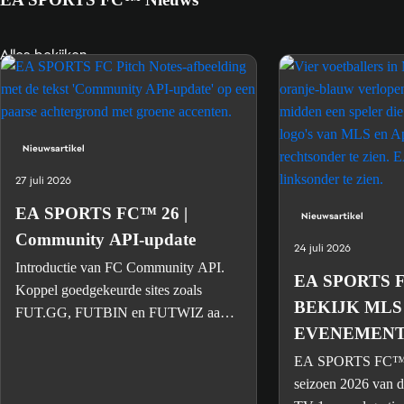
Alles bekijken
Nieuwsartikel
27 juli 2026
EA SPORTS FC™ 26 |
Nieuwsartikel
Community API-update
24 juli 2026
Introductie van FC Community API.
EA SPORTS 
Koppel goedgekeurde sites zoals
BEKIJK MLS
FUT.GG, FUTBIN en FUTWIZ aan
EVENEMENTE
de accountgegevens van EA SPORTS
FC™.
FCM TV
EA SPORTS FC™ 
seizoen 2026 van 