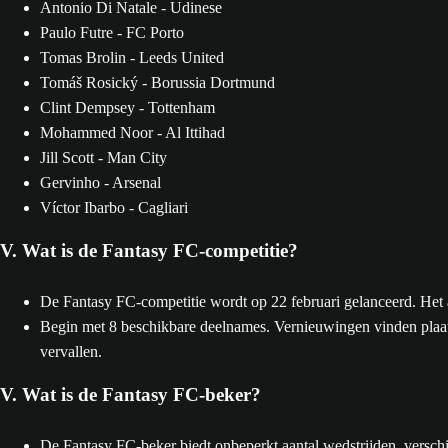
Antonio Di Natale - Udinese
Paulo Futre - FC Porto
Tomas Brolin - Leeds United
Tomáš Rosický - Borussia Dortmund
Clint Dempsey - Tottenham
Mohammed Noor - Al Ittihad
Jill Scott - Man City
Gervinho - Arsenal
Víctor Ibarbo - Cagliari
V. Wat is de Fantasy FC-competitie?
De Fantasy FC-competitie wordt op 22 februari gelanceerd. Het a
Begin met 8 beschikbare deelnames. Vernieuwingen vinden plaats
vervallen.
V. Wat is de Fantasy FC-beker?
De Fantasy FC-beker biedt onbeperkt aantal wedstrijden, verschi