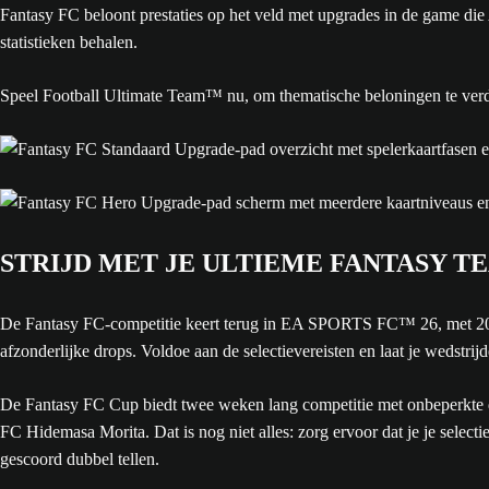
Fantasy FC beloont prestaties op het veld met upgrades in de game die
statistieken behalen.
Speel Football Ultimate Team™ nu, om thematische beloningen te ver
STRIJD MET JE ULTIEME FANTASY T
De Fantasy FC-competitie keert terug in EA SPORTS FC™ 26, met 20 C
afzonderlijke drops. Voldoe aan de selectievereisten en laat je wedstr
De Fantasy FC Cup biedt twee weken lang competitie met onbeperkte de
FC Hidemasa Morita. Dat is nog niet alles: zorg ervoor dat je je sele
gescoord dubbel tellen.