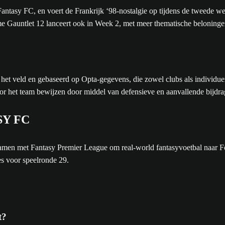
antasy FC, en voert de Frankrijk ‘98-nostalgie op tijdens de tweede w
ieme Gauntlet 12 lanceert ook in Week 2, met meer thematische beloni
p het veld en gebaseerd op Opta-gegevens, die zowel clubs als individu
or het team bewijzen door middel van defensieve en aanvallende bijdrage
SY FC
amen met Fantasy Premier League om real-world fantasyvoetbal naar Fo
s voor speelronde 29.
t?