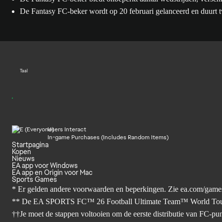
De Fantasy FC-beker wordt op 20 februari gelanceerd en duurt
Taal
Users Interact
In-game Purchases (Includes Random Items)
Startpagina
Kopen
Nieuws
EA app voor Windows
EA app en Origin voor Mac
Sports Games
* Er gelden andere voorwaarden en beperkingen. Zie
ea.com/games
** De EA SPORTS FC™ 26 Football Ultimate Team™ World Tour Seiz
††Je moet de stappen voltooien om de eerste distributie van FC-pu