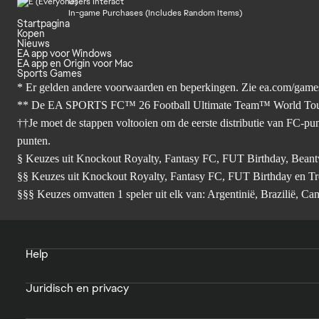
Users Interact
In-game Purchases (Includes Random Items)
Startpagina
Kopen
Nieuws
EA app voor Windows
EA app en Origin voor Mac
Sports Games
* Er gelden andere voorwaarden en beperkingen. Zie
ea.com/games
** De EA SPORTS FC™ 26 Football Ultimate Team™ World Tour Seiz
††Je moet de stappen voltooien om de eerste distributie van FC-pu
punten.
§ Keuzes uit Knockout Royalty, Fantasy FC, FUT Birthday, Beant
§§ Keuzes uit Knockout Royalty, Fantasy FC, FUT Birthday en Tro
§§§ Keuzes omvatten 1 speler uit elk van: Argentinië, Brazilië, Ca
Help
Juridisch en privacy