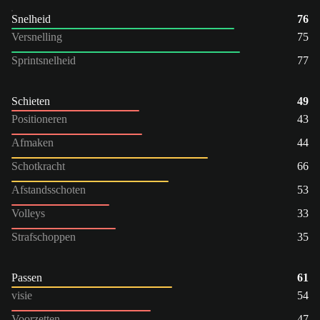
Snelheid
76
Versnelling
75
Sprintsnelheid
77
Schieten
49
Positioneren
43
Afmaken
44
Schotkracht
66
Afstandsschoten
53
Volleys
33
Strafschoppen
35
Passen
61
visie
54
Voorzetten
47