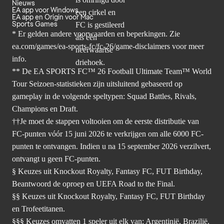
Nieuws
EA app voor Windows
EA app en Origin voor Mac
Sports Games
* Er gelden andere voorwaarden en beperkingen. Zie
ea.com/games/ea-sports-fc/fc-26/game-disclaimers
voor meer
info.
** De EA SPORTS FC™ 26 Football Ultimate Team™ World
Tour Seizoen-statistieken zijn uitsluitend gebaseerd op
gameplay in de volgende speltypen: Squad Battles, Rivals,
Champions en Draft.
††Je moet de stappen voltooien om de eerste distributie van
FC-punten vóór 15 juni 2026 te verkrijgen om alle 6000 FC-
punten te ontvangen. Indien u na 15 september 2026 verzilvert,
ontvangt u geen FC-punten.
§ Keuzes uit Knockout Royalty, Fantasy FC, FUT Birthday,
Beantwoord de oproep en UEFA Road to the Final.
§§ Keuzes uit Knockout Royalty, Fantasy FC, FUT Birthday
en Trofeetitanen.
§§§ Keuzes omvatten 1 speler uit elk van: Argentinië, Brazilië,