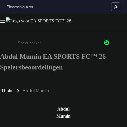
Abdul Mumin EA SPORTS FC™ 26
Enter a minimum of 3 characters or numbers
Spelersbeoordelingen
Thuis
Abdul Mumin
Abdul
Mumin