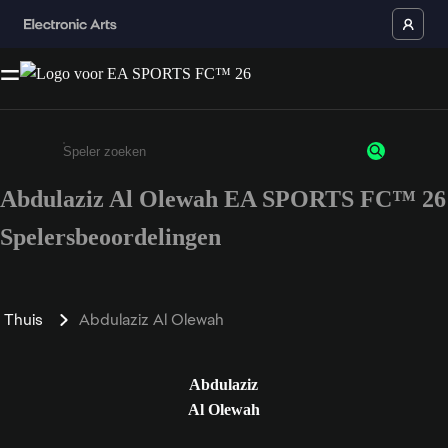
Abdulaziz Al Olewah EA SPORTS FC™ 26
Enter a minimum of 3 characters or numbers
Spelersbeoordelingen
Thuis
Abdulaziz Al Olewah
Abdulaziz
Al Olewah