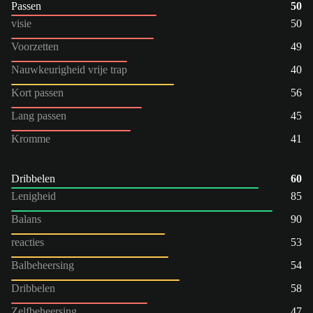
Passen
50
visie
50
Voorzetten
49
Nauwkeurigheid vrije trap
40
Kort passen
56
Lang passen
45
Kromme
41
Dribbelen
60
Lenigheid
85
Balans
90
reacties
53
Balbeheersing
54
Dribbelen
58
Zelfbeheersing
47