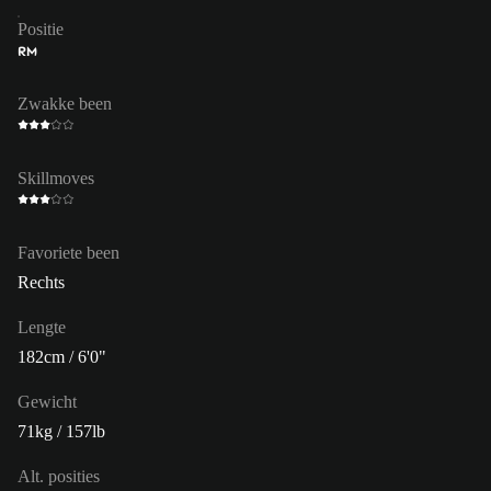
Positie
RM
Zwakke been
Skillmoves
Favoriete been
Rechts
Lengte
182cm / 6'0"
Gewicht
71kg / 157lb
Alt. posities