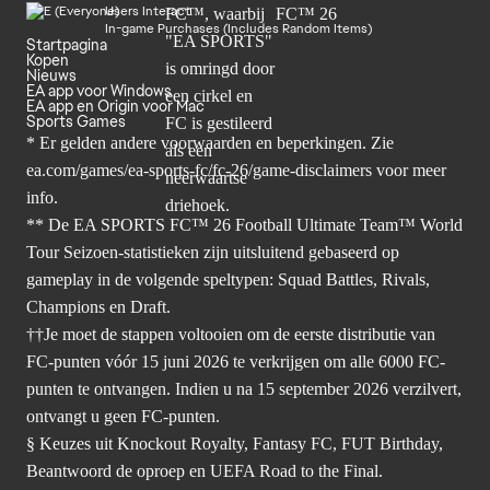
Users Interact
In-game Purchases (Includes Random Items)
Startpagina
Kopen
Nieuws
EA app voor Windows
EA app en Origin voor Mac
Sports Games
* Er gelden andere voorwaarden en beperkingen. Zie
ea.com/games/ea-sports-fc/fc-26/game-disclaimers
voor meer
info.
** De EA SPORTS FC™ 26 Football Ultimate Team™ World
Tour Seizoen-statistieken zijn uitsluitend gebaseerd op
gameplay in de volgende speltypen: Squad Battles, Rivals,
Champions en Draft.
††Je moet de stappen voltooien om de eerste distributie van
FC-punten vóór 15 juni 2026 te verkrijgen om alle 6000 FC-
punten te ontvangen. Indien u na 15 september 2026 verzilvert,
ontvangt u geen FC-punten.
§ Keuzes uit Knockout Royalty, Fantasy FC, FUT Birthday,
Beantwoord de oproep en UEFA Road to the Final.