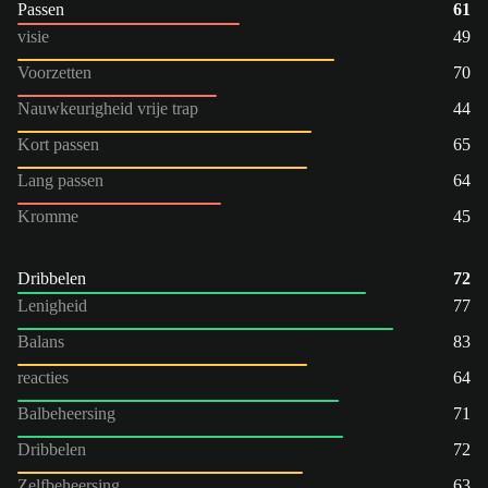
Passen
61
visie
49
Voorzetten
70
Nauwkeurigheid vrije trap
44
Kort passen
65
Lang passen
64
Kromme
45
Dribbelen
72
Lenigheid
77
Balans
83
reacties
64
Balbeheersing
71
Dribbelen
72
Zelfbeheersing
63