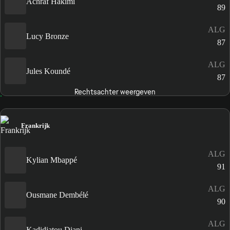
Achraf Hakimi
89
ALG
Lucy Bronze
87
ALG
Jules Koundé
87
Rechtsachter weergeven
Frankrijk
ALG
Kylian Mbappé
91
ALG
Ousmane Dembélé
90
ALG
Kadidiatou Diani