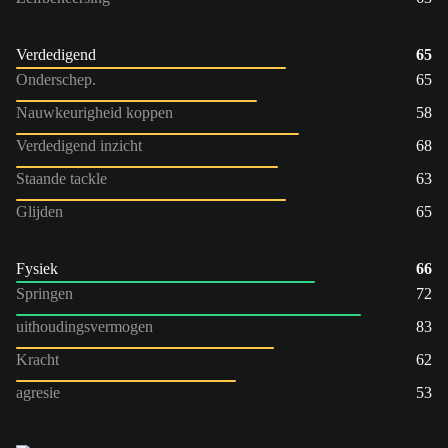
Verdedigend
65
Onderschep.
65
Nauwkeurigheid koppen
58
Verdedigend inzicht
68
Staande tackle
63
Glijden
65
Fysiek
66
Springen
72
uithoudingsvermogen
83
Kracht
62
agresie
53