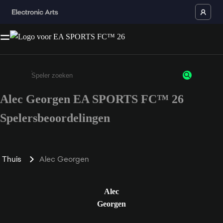
Alec Georgen EA SPORTS FC™ 26
Enter a minimum of 3 characters or numbers
Spelersbeoordelingen
Thuis
Alec Georgen
Alec
Georgen