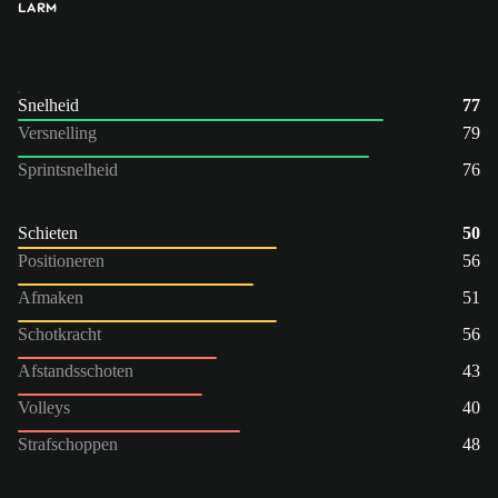
LA
RM
Snelheid
77
Versnelling
79
Sprintsnelheid
76
Schieten
50
Positioneren
56
Afmaken
51
Schotkracht
56
Afstandsschoten
43
Volleys
40
Strafschoppen
48