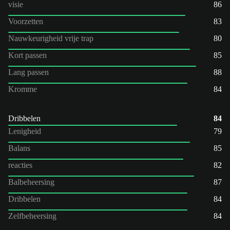
visie
86
Voorzetten
83
Nauwkeurigheid vrije trap
80
Kort passen
85
Lang passen
88
Kromme
84
Dribbelen
84
Lenigheid
79
Balans
85
reacties
82
Balbeheersing
87
Dribbelen
84
Zelfbeheersing
84