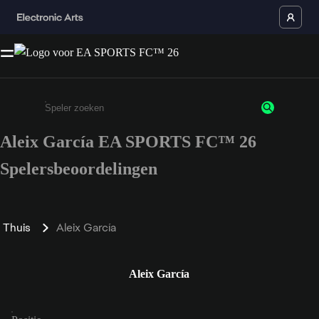
Aleix García EA SPORTS FC™ 26
Enter a minimum of 3 characters or numbers
Spelersbeoordelingen
Thuis
Aleix García
Aleix García