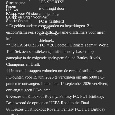
Startpagina
Kopen
Nieuws
EA app voor Windows
EA app en Origin voor Mac
Sports Games
* Er gelden andere voorwaarden en beperkingen. Zie
ea.com/games/ea-sports-fc/fc-26/game-disclaimers
voor meer
info.
** De EA SPORTS FC™ 26 Football Ultimate Team™ World
Tour Seizoen-statistieken zijn uitsluitend gebaseerd op
gameplay in de volgende speltypen: Squad Battles, Rivals,
Champions en Draft.
††Je moet de stappen voltooien om de eerste distributie van
FC-punten vóór 15 juni 2026 te verkrijgen om alle 6000 FC-
punten te ontvangen. Indien u na 15 september 2026 verzilvert,
ontvangt u geen FC-punten.
§ Keuzes uit Knockout Royalty, Fantasy FC, FUT Birthday,
Beantwoord de oproep en UEFA Road to the Final.
§§ Keuzes uit Knockout Royalty, Fantasy FC, FUT Birthday