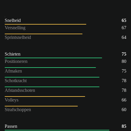
Snelheid
65
Versnelling
67
Sprintsnelheid
64
Schieten
75
Positioneren
80
Afmaken
75
Schotkracht
78
Afstandsschoten
78
Volleys
66
Strafschoppen
60
Passen
85