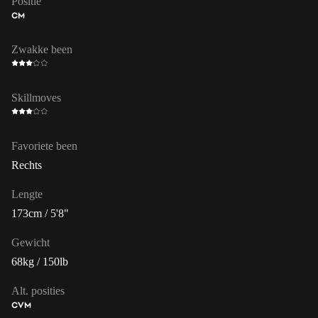
Positie
CM
Zwakke been
Skillmoves
Favoriete been
Rechts
Lengte
173cm / 5'8"
Gewicht
68kg / 150lb
Alt. posities
CVM